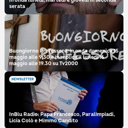
in onda lunedì, martedì e giovedì in seconda
serata
Buongiorno Professore: in onda domenica 15
maggio alle 9.30 e in replica il lunedì 16
maggio alle 19.30 su Tv2000
NEWSLETTER
InBlu Radio: Papa Francesco, Paralimpiadi,
Licia Colò e Mimmo Candito