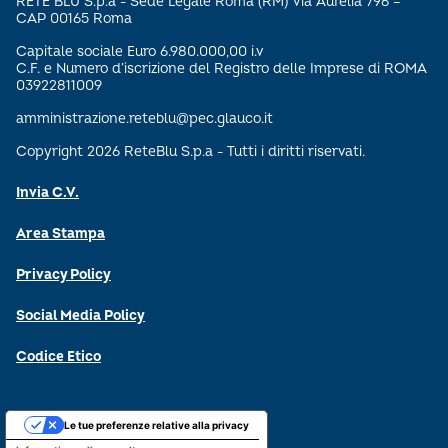
RETE BLU S.p.a - Sede Legale Roma (RM) Via Aurelia 796 –
CAP 00165 Roma
Capitale sociale Euro 6.980.000,00 i.v
C.F. e Numero d’iscrizione del Registro delle Imprese di ROMA
03922811009
amministrazione.reteblu@pec.glauco.it
Copyright 2026 ReteBlu S.p.a - Tutti i diritti riservati.
Invia C.V.
Area Stampa
Privacy Policy
Social Media Policy
Codice Etico
Le tue preferenze relative alla privacy