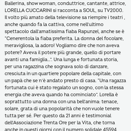
Ballerina, show woman, conduttrice, cantante, attrice,
LORELLA CUCCARINI si racconta a SOUL, su TV2000.
Il volto più amato della televisione sa riempire i teatri ,
anche quando fa la cattiva, come nell’ultimo
spettacolo dall’amatissima fiaba Rapunzel, anche se è
“Cenerentola la fiaba preferita. La donna del focolare,
meravigliosa, la adoro! Vogliamo dire che non aveva
potere? Aveva il potere più grande, quello di portare
avanti una famiglia…”. Una lunga e fortunata storia,
per una ragazzina che sognava solo di danzare,
cresciuta in un quartiere popolare della capitale, con
un papà che se n’è andato presto di casa. “Una ragazza
fortunata cui è stato regalato un sogno, con la stessa
energia che aveva quando ha cominciato”. Lorella è
soprattutto una donna con una bell’anima: tenace,
solare, grata di una popolarità che non vuole tenere
tutta per sé. Per questo da 21 anni è testimonial
dell’Associazione Trenta Ore per la Vita, che torna
anche in questi giorni con il numero solidale 45594