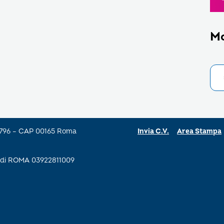
M
a 796 – CAP 00165 Roma
Invia C.V.
Area Stampa
se di ROMA 03922811009