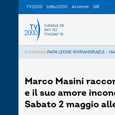
TV2000
InBlu2000
Avvenire
SIR
CANALE 28
SKY 157
TIVUSAT 18
PAPA LEONE XIV
IRAN
ISRAELE – H
IN EVIDENZA:
Marco Masini raccon
e il suo amore incon
Sabato 2 maggio alle