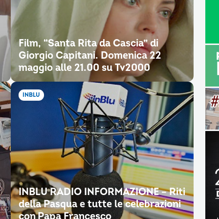
Film, “Santa Rita da Cascia” di
Giorgio Capitani. Domenica 22
maggio alle 21.00 su Tv2000
INBLU
INBLU RADIO INFORMAZIONE – Riti
della Pasqua e tutte le celebrazioni
con Papa Francesco