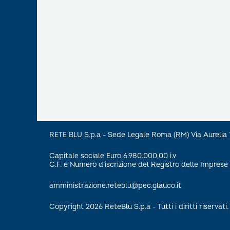
RETE BLU S.p.a - Sede Legale Roma (RM) Via Aureli
Capitale sociale Euro 6.980.000,00 i.v
C.F. e Numero d’iscrizione del Registro delle Impre
amministrazione.reteblu@pec.glauco.it
Copyright 2026 ReteBlu S.p.a - Tutti i diritti riservati.