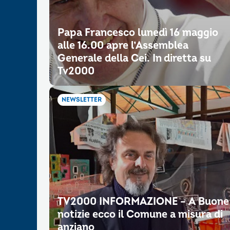
Papa Francesco lunedì 16 maggio
alle 16.00 apre l’Assemblea
Generale della Cei. In diretta su
Tv2000
NEWSLETTER
TV2000 INFORMAZIONE – A Buone
notizie ecco il Comune a misura di
anziano