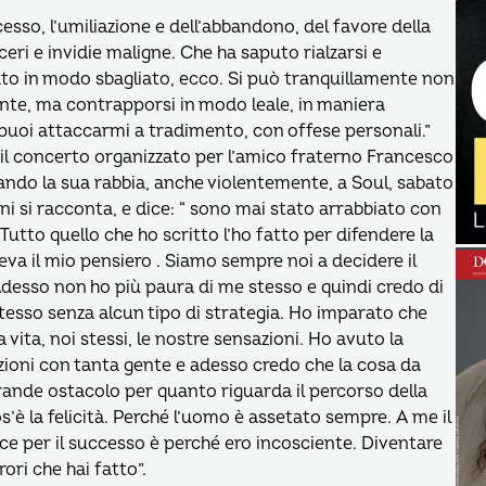
esso, l’umiliazione e dell’abbandono, del favore della
ceri e invidie maligne. Che ha saputo rialzarsi e
ato in modo sbagliato, ecco. Si può tranquillamente non
ante, ma contrapporsi in modo leale, in maniera
n puoi attaccarmi a tradimento, con offese personali.”
il concerto organizzato per l’amico fraterno Francesco
ndo la sua rabbia, anche violentemente, a Soul, sabato
ini si racconta, e dice: “ sono mai stato arrabbiato con
 Tutto quello che ho scritto l’ho fatto per difendere la
deva il mio pensiero . Siamo sempre noi a decidere il
Adesso non ho più paura di me stesso e quindi credo di
tesso senza alcun tipo di strategia. Ho imparato che
 vita, noi stessi, le nostre sensazioni. Ho avuto la
zioni con tanta gente e adesso credo che la cosa da
grande ostacolo per quanto riguarda il percorso della
os’è la felicità. Perché l’uomo è assetato sempre. A me il
ce per il successo è perché ero incosciente. Diventare
rori che hai fatto”.