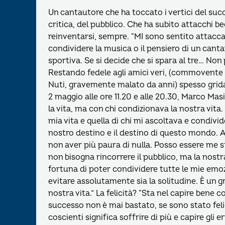
Un cantautore che ha toccato i vertici del succ
critica, del pubblico. Che ha subito attacchi be
reinventarsi, sempre. “MI sono sentito attacc
condividere la musica o il pensiero di un cant
sportiva. Se si decide che si spara al tre… No
Restando fedele agli amici veri, (commovente 
Nuti, gravemente malato da anni) spesso grida
2 maggio alle ore 11.20 e alle 20.30, Marco Mas
la vita, ma con chi condizionava la nostra vita.
mia vita e quella di chi mi ascoltava e condivi
nostro destino e il destino di questo mondo. 
non aver più paura di nulla. Posso essere me s
non bisogna rincorrere il pubblico, ma la nostra
fortuna di poter condividere tutte le mie emo
evitare assolutamente sia la solitudine. È un 
nostra vita.” La felicità? “Sta nel capire bene c
successo non è mai bastato, se sono stato feli
coscienti significa soffrire di più e capire gli er