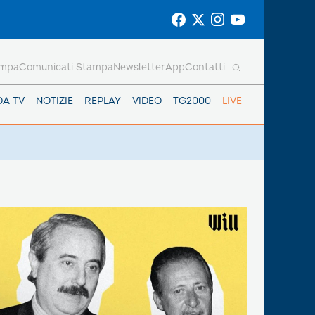
ampa
Comunicati Stampa
Newsletter
App
Contatti
DA TV
NOTIZIE
REPLAY
VIDEO
TG2000
LIVE