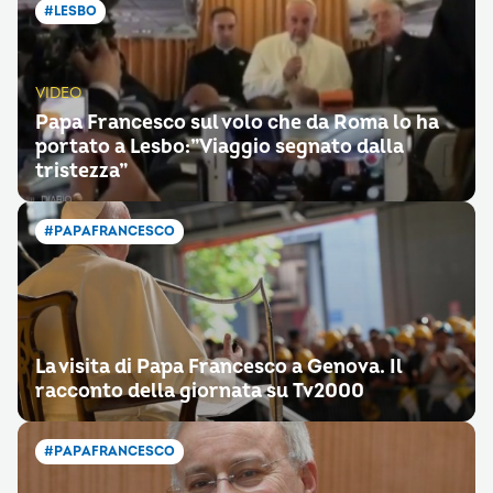
#LESBO
VIDEO
Papa Francesco sul volo che da Roma lo ha
portato a Lesbo:”Viaggio segnato dalla
tristezza”
#PAPAFRANCESCO
La visita di Papa Francesco a Genova. Il
racconto della giornata su Tv2000
#PAPAFRANCESCO