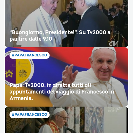
“Buongiorno, Presidente!”. Su Tv2000 a
partire dalle 9.10
#PAPAFRANCESCO
Papa: Tv2000, in diretta tutti gli
appuntamenti del viaggio di Francesco in
Armenia.
#PAPAFRANCESCO