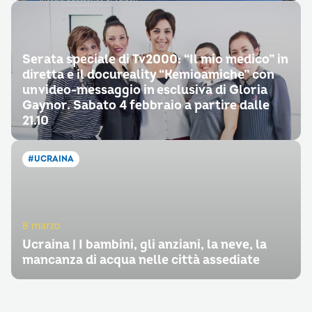
Serata speciale di Tv2000: “Il mio medico” in
diretta e il docureality “Kemioamiche” con
un video-messaggio in esclusiva di Gloria
Gaynor. Sabato 4 febbraio a partire dalle
21.10
#UCRAINA
8 marzo
Ucraina | I bambini, gli anziani, la neve, la
mancanza di acqua nelle città assediate