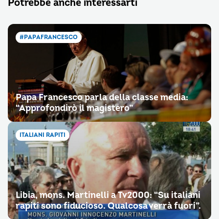
Potrebbe anche interessarti
#PAPAFRANCESCO
Papa Francesco parla della classe media:
“Approfondirò il magistero”
ITALIANI RAPITI
Libia, mons. Martinelli a Tv2000: “Su italiani
rapiti sono fiducioso. Qualcosa verrà fuori”.