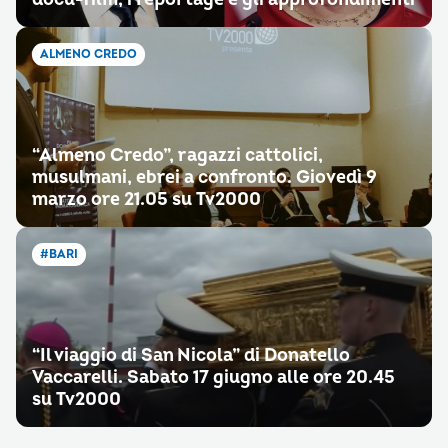
ALMENO CREDO
“Almeno Credo”, ragazzi cattolici,
musulmani, ebrei a confronto. Giovedì 9
marzo ore 21.05 su Tv2000
#BARI
“Il viaggio di San Nicola” di Donatello
Vaccarelli. Sabato 17 giugno alle ore 20.45
su Tv2000