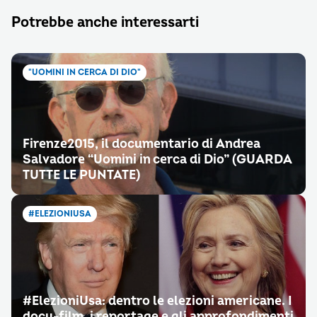
Potrebbe anche interessarti
"UOMINI IN CERCA DI DIO"
Firenze2015, il documentario di Andrea
Salvadore “Uomini in cerca di Dio” (GUARDA
TUTTE LE PUNTATE)
#ELEZIONIUSA
#ElezioniUsa: dentro le elezioni americane. I
docu-film, i reportage e gli approfondimenti