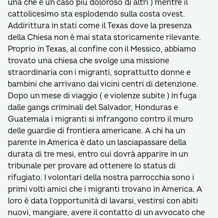
una che è un caso più doloroso di altri ) mentre il
cattolicesimo sta esplodendo sulla costa ovest.
Addirittura in stati come il Texas dove la presenza
della Chiesa non è mai stata storicamente rilevante.
Proprio in Texas, al confine con il Messico, abbiamo
trovato una chiesa che svolge una missione
straordinaria con i migranti, soprattutto donne e
bambini che arrivano dai vicini centri di detenzione.
Dopo un mese di viaggio ( e violenze subite ) in fuga
dalle gangs criminali del Salvador, Honduras e
Guatemala i migranti si infrangono contro il muro
delle guardie di frontiera americane. A chi ha un
parente in America è dato un lasciapassare della
durata di tre mesi, entro cui dovrà apparire in un
tribunale per provare ad ottenere lo status di
rifugiato. I volontari della nostra parrocchia sono i
primi volti amici che i migranti trovano in America. A
loro è data l’opportunità di lavarsi, vestirsi con abiti
nuovi, mangiare, avere il contatto di un avvocato che