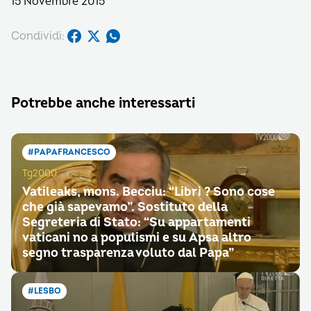
15 Novembre 2015
Condividi:
Potrebbe anche interessarti
#PAPAFRANCESCO
Tg2000
Vatileaks, mons. Becciu: “Libri ? Sono cose
che già sapevamo”. Sostituto della
Segreteria di Stato: “Su appartamenti
vaticani no a populismi e su Apsa altro
segno trasparenza voluto dal Papa”
#LESBO