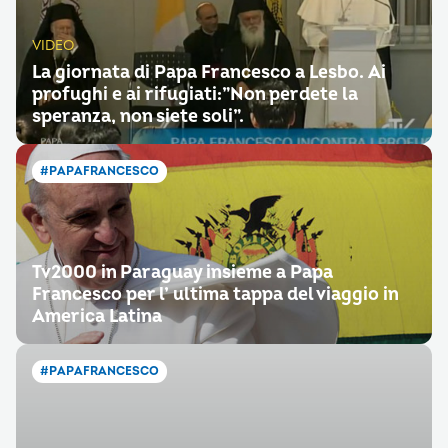
VIDEO
La giornata di Papa Francesco a Lesbo. Ai
profughi e ai rifugiati:”Non perdete la
speranza, non siete soli”.
#PAPAFRANCESCO
Tv2000 in Paraguay insieme a Papa
Francesco per l’ ultima tappa del viaggio in
America Latina
#PAPAFRANCESCO