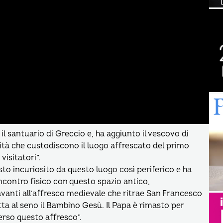
l santuario di Greccio e, ha aggiunto il vescovo di
unità che custodiscono il luogo affrescato del primo
visitatori”.
sto incuriosito da questo luogo così periferico e ha
contro fisico con questo spazio antico,
davanti all’affresco medievale che ritrae San Francesco
ta al seno il Bambino Gesù. Il Papa è rimasto per
erso questo affresco”.