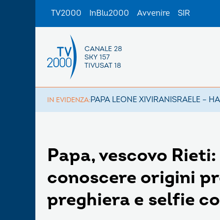
TV2000
InBlu2000
Avvenire
SIR
CANALE 28
SKY 157
TIVUSAT 18
PAPA LEONE XIV
IRAN
ISRAELE – H
IN EVIDENZA:
Papa, vescovo Rieti:
conoscere origini pr
preghiera e selfie co