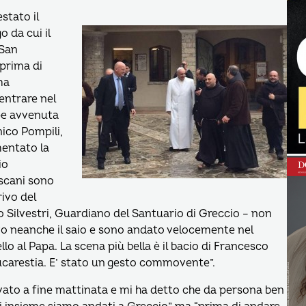
stato il
o da cui il
 San
 prima di
ma
entrare nel
pe avvenuta
nico Pompili,
mentato la
io
escani sono
rivo del
 Silvestri, Guardiano del Santuario di Greccio – non
o neanche il saio e sono andato velocemente nel
llo al Papa. La scena più bella è il bacio di Francesco
eucarestia. E’ stato un gesto commovente”.
ivato a fine mattinata e mi ha detto che da persona ben