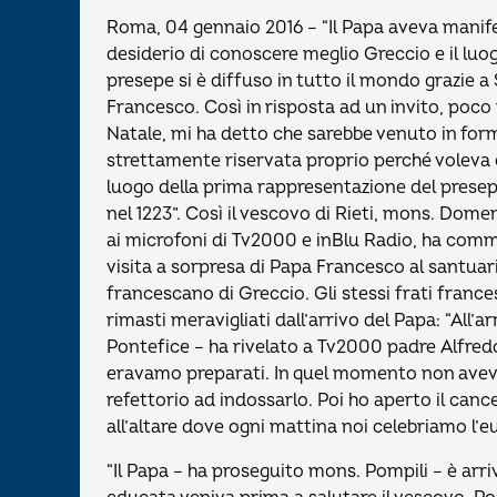
Roma, 04 gennaio 2016 – “Il Papa aveva manife
desiderio di conoscere meglio Greccio e il luog
presepe si è diffuso in tutto il mondo grazie a
Francesco. Così in risposta ad un invito, poco
Natale, mi ha detto che sarebbe venuto in for
strettamente riservata proprio perché voleva 
luogo della prima rappresentazione del prese
nel 1223”. Così il vescovo di Rieti, mons. Dome
ai microfoni di Tv2000 e inBlu Radio, ha com
visita a sorpresa di Papa Francesco al santuar
francescano di Greccio. Gli stessi frati franc
rimasti meravigliati dall’arrivo del Papa: “All’ar
Pontefice – ha rivelato a Tv2000 padre Alfredo
eravamo preparati. In quel momento non avev
refettorio ad indossarlo. Poi ho aperto il cance
all’altare dove ogni mattina noi celebriamo l’
“Il Papa – ha proseguito mons. Pompili – è arr