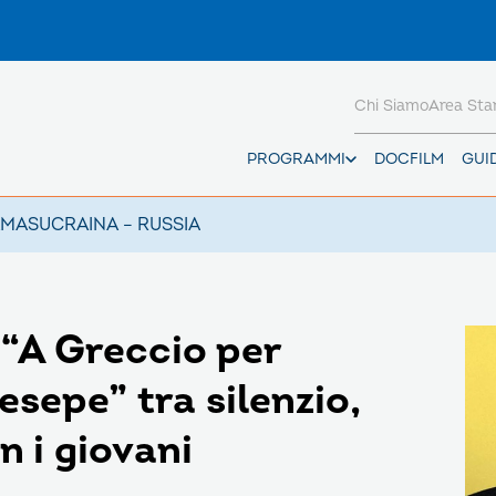
Chi Siamo
Area St
PROGRAMMI
DOCFILM
GUI
AMAS
UCRAINA – RUSSIA
 “A Greccio per
esepe” tra silenzio,
n i giovani