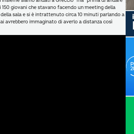
oi insieme siamo andati a Greccio” ma “prima di andare
di 150 giovani che stavano facendo un meeting della
della sala e si è intrattenuto circa 10 minuti parlando a
 mai avrebbero immaginato di averlo a distanza così