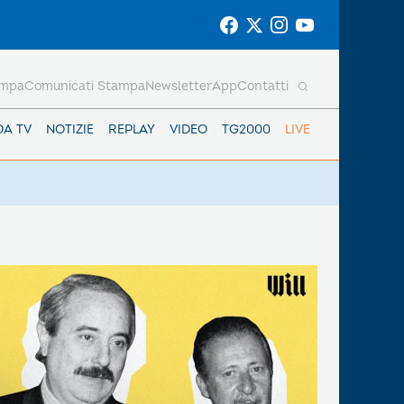
ampa
Comunicati Stampa
Newsletter
App
Contatti
DA TV
NOTIZIE
REPLAY
VIDEO
TG2000
LIVE