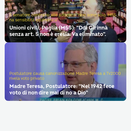
Il senatore contrario alle adozioni: “Non sono solo. M5S
ha sensibilità ecumenica”
Unioni civili, Puglia (M5S): “Ddl Cirinnà
senza art. 5 non è eresia. Va eliminato”.
Postulatore causa canonizzazione Madre Teresa a Tv2000
rivela voto privato
Madre Teresa, Postulatore: “Nel 1942 fece
voto di non dire mai di no a Dio”