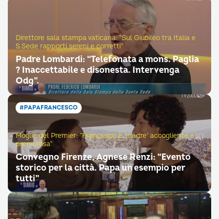
Direttore sala stampa vaticana: “Sul Giubileo tra Italia e
S.Sede rapporti sereni e corretti”
Padre Lombardi: “Telefonata a mons. Paglia
? Inaccettabile e disonesta. Intervenga
Odg”.
#PAPAFRANCESCO
Moglie del Premier: “Francesco è ‘madre’ accogliente e
premurosa”
Convegno Firenze, Agnese Renzi: “Evento
storico per la città. Papa un esempio per
tutti”