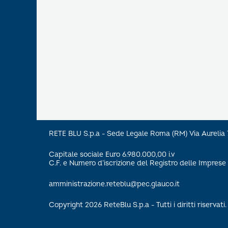
RETE BLU S.p.a - Sede Legale Roma (RM) Via Aureli
Capitale sociale Euro 6.980.000,00 i.v
C.F. e Numero d’iscrizione del Registro delle Impre
amministrazione.reteblu@pec.glauco.it
Copyright 2026 ReteBlu S.p.a - Tutti i diritti riservati.