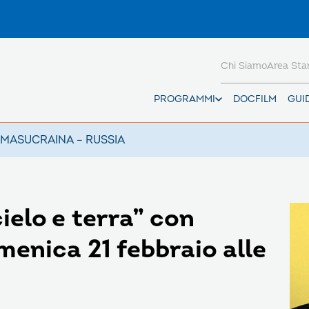
Chi Siamo
Area St
PROGRAMMI
DOCFILM
GUI
AMAS
UCRAINA – RUSSIA
ielo e terra” con
enica 21 febbraio alle