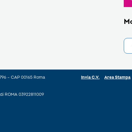
M
a 796 – CAP 00165 Roma
Invia C.V.
Area Stampa
se di ROMA 03922811009