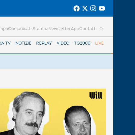
ampa
Comunicati Stampa
Newsletter
App
Contatti
DA TV
NOTIZIE
REPLAY
VIDEO
TG2000
LIVE