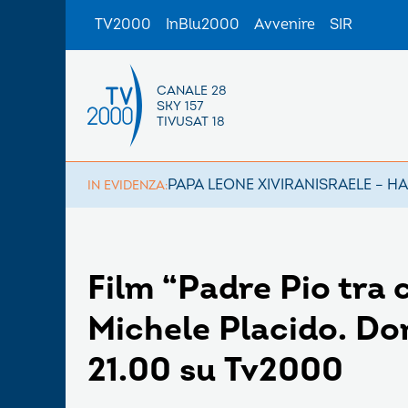
TV2000
InBlu2000
Avvenire
SIR
CANALE 28
SKY 157
TIVUSAT 18
PAPA LEONE XIV
IRAN
ISRAELE – H
IN EVIDENZA:
Film “Padre Pio tra c
Michele Placido. Dom
21.00 su Tv2000