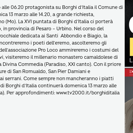
 alle 06.20 protagonista su Borghi d’Italia il Comune di
a 13 marzo alle 14.20, a grande richiesta,
Mo). La XVI puntata di Borghi d’Italia ci porterà
, in provincia di Pesaro – Urbino. Nel corso del
occhiale dedicata ai Santi Abbondio e Biagio, la
Incontreremo i poeti dell’eremo, ascolteremo gli
i dell’associazione Pro Loco ammireremo i costumi del
ivi, visiteremo il millenario monastero camaldolese di
a Divina Commedia (Paradiso, XXI canto). Con il priore
re di San Romualdo, San Pier Damiani e
dai serrani. Come sempre non mancheranno i piatti
io di Borghi d’Italia continuerà domenica 13 marzo alle
). Per approfondimenti: www.tv2000.it/borghiditalia