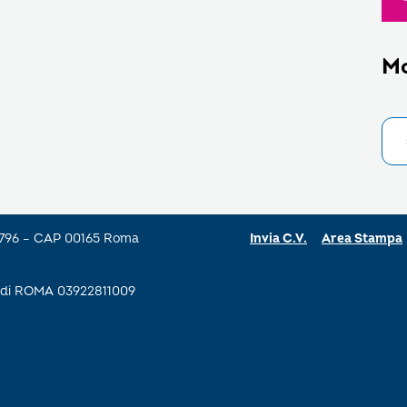
M
a 796 – CAP 00165 Roma
Invia C.V.
Area Stampa
se di ROMA 03922811009