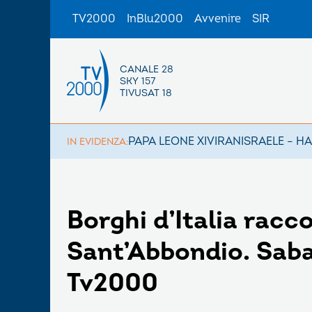
TV2000
InBlu2000
Avvenire
SIR
CANALE 28
SKY 157
TIVUSAT 18
PAPA LEONE XIV
IRAN
ISRAELE – H
IN EVIDENZA:
Borghi d’Italia racc
Sant’Abbondio. Sabat
Tv2000