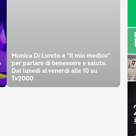
Monica Di Loreto e “Il mio medico”
o
per parlare di benessere e salute.
Dal lunedì al venerdì alle 10 su
Tv2000