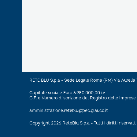
RETE BLU S.p.a - Sede Legale Roma (RM) Via Aureli
Capitale sociale Euro 6.980.000,00 i.v
C.F. e Numero d’iscrizione del Registro delle Impre
amministrazione.reteblu@pec.glauco.it
Copyright 2026 ReteBlu S.p.a - Tutti i diritti riservati.