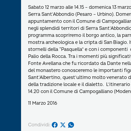
Sabato 12 marzo alle 14.15 – domenica 13 marzo
Serra Sant’Abbondio (Pesaro – Urbino). Domenic
appuntamento con il Comune di Campogalliano (
negli splendidi territori di Serra Sant’Abbondio
programma scopriremo il borgo antico, la parr
mostra archeologica e la cripta di San Biagio. 
stornelli della “Pasquella” e con i component
Palio della Rocca. Tra i momenti più significat
Fonte Avellana che fu ricordato da Dante nell
del monastero conosceremo le importanti figu
Sant’Albertino, quest’ultimo molto venerato 
della tradizione locale e il dialetto. L’itinerar
14.20 con il Comune di Campogalliano (Modena
11 Marzo 2016
Condividi: