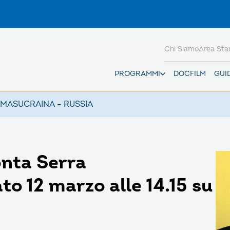
Chi Siamo
Area St
PROGRAMMI
DOCFILM
GUI
AMAS
UCRAINA – RUSSIA
onta Serra
o 12 marzo alle 14.15 su