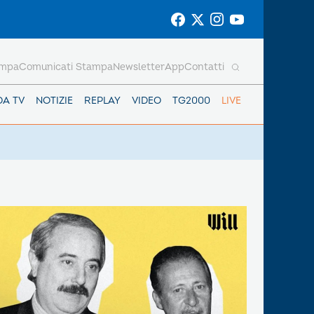
ampa
Comunicati Stampa
Newsletter
App
Contatti
DA TV
NOTIZIE
REPLAY
VIDEO
TG2000
LIVE