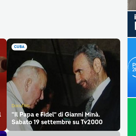
CUBA
Docufilm
l
“Il Papa e Fidel” di Gianni Minà.
Sabato 19 settembre su Tv2000