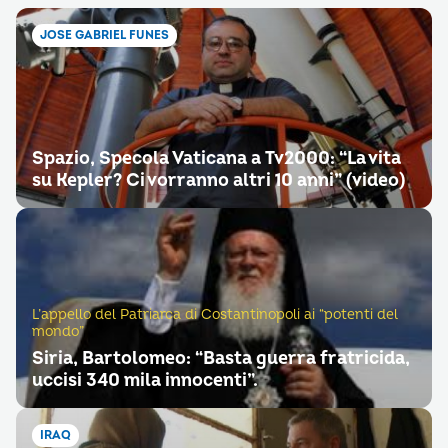
JOSE GABRIEL FUNES
Spazio, Specola Vaticana a Tv2000: “La vita
su Kepler? Ci vorranno altri 10 anni” (video)
L’appello del Patriarca di Costantinopoli ai “potenti del
mondo”
Siria, Bartolomeo: “Basta guerra fratricida,
uccisi 340 mila innocenti”.
IRAQ