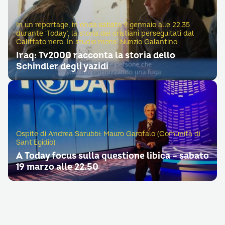
In un reportage, in onda sabato 9 gennaio alle 22.35
durante ‘Today’, la storia dei cristiani perseguitati dal
Califfato nero. In studio mons. Nunzio Galantino
Iraq: Tv2000 racconta la storia dello
Schindler degli yazidi
Ospite di Andrea Sarubbi: Mauro Garofalo (Comunità di
Sant’Egidio)
A Today focus sulla questione libica – sabato
19 marzo alle 22.50