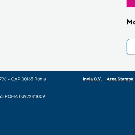
M
a 796 – CAP 00165 Roma
Invia C.V.
Area Stampa
se di ROMA 03922811009