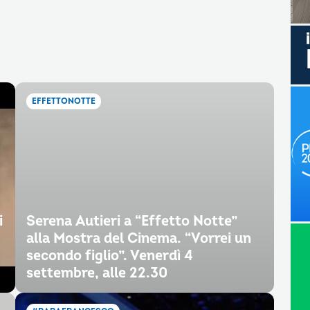
EFFETTONOTTE
i
Serena Autieri a “Effetto Notte”
alla Mostra del Cinema. “Vorrei un
secondo figlio”. Venerdì 4
settembre, alle 22.30