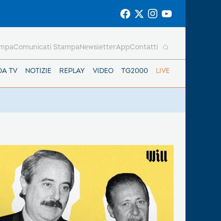
ampa
Comunicati Stampa
Newsletter
App
Contatti
DA TV
NOTIZIE
REPLAY
VIDEO
TG2000
LIVE