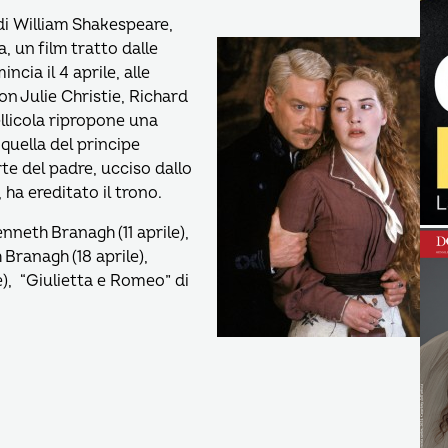
di William Shakespeare,
 un film tratto dalle
cia il 4 aprile, alle
n Julie Christie, Richard
llicola ripropone una
quella del principe
te del padre, ucciso dallo
ha ereditato il trono.
enneth Branagh (11 aprile),
 Branagh (18 aprile),
e), “Giulietta e Romeo” di