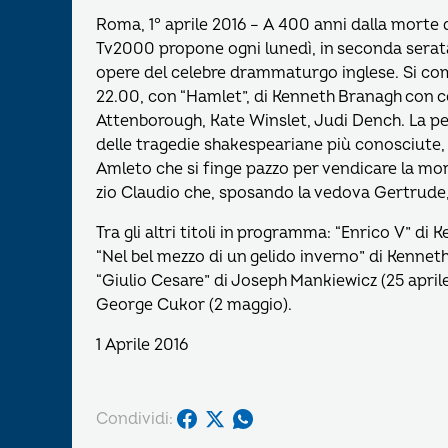
Roma, 1° aprile 2016 – A 400 anni dalla morte 
Tv2000 propone ogni lunedì, in seconda serata,
opere del celebre drammaturgo inglese. Si comin
22.00, con “Hamlet”, di Kenneth Branagh con co
Attenborough, Kate Winslet, Judi Dench. La pe
delle tragedie shakespeariane più conosciute, 
Amleto che si finge pazzo per vendicare la mor
zio Claudio che, sposando la vedova Gertrude, 
Tra gli altri titoli in programma: “Enrico V” di K
“Nel bel mezzo di un gelido inverno” di Kenneth
“Giulio Cesare” di Joseph Mankiewicz (25 april
George Cukor (2 maggio).
1 Aprile 2016
Condividi: