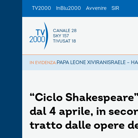
TV2000
InBlu2000
Avvenire
SIR
CANALE 28
SKY 157
TIVUSAT 18
PAPA LEONE XIV
IRAN
ISRAELE – H
IN EVIDENZA:
“Ciclo Shakespeare” 
dal 4 aprile, in seco
tratto dalle opere 