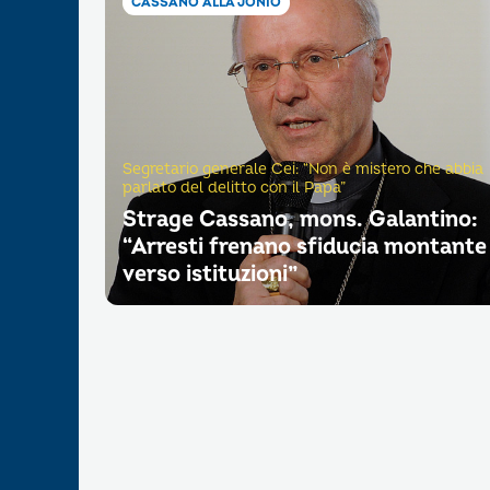
CASSANO ALLA JONIO
Segretario generale Cei: “Non è mistero che abbia
parlato del delitto con il Papa”
Strage Cassano, mons. Galantino:
“Arresti frenano sfiducia montante
verso istituzioni”