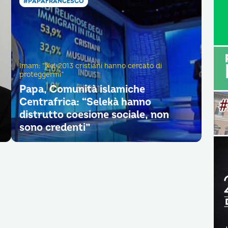
#PAPAFRANCESCO
Imam: “Nel 2013 cristiani hanno cercato di
proteggermi”
Papa, Comunità islamiche
Centrafrica: “Selekà hanno
distrutto coesione sociale, non
sono credenti”