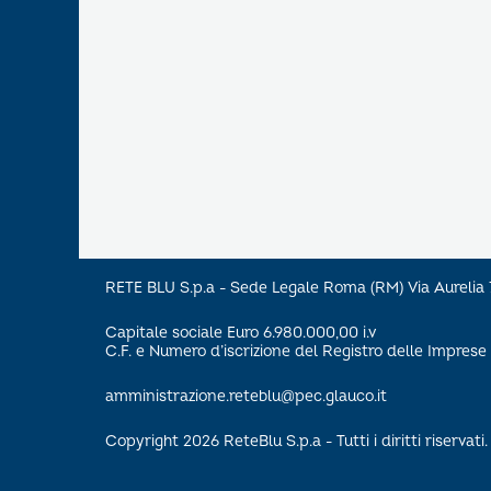
RETE BLU S.p.a - Sede Legale Roma (RM) Via Aureli
Capitale sociale Euro 6.980.000,00 i.v
C.F. e Numero d’iscrizione del Registro delle Impre
amministrazione.reteblu@pec.glauco.it
Copyright 2026 ReteBlu S.p.a - Tutti i diritti riservati.