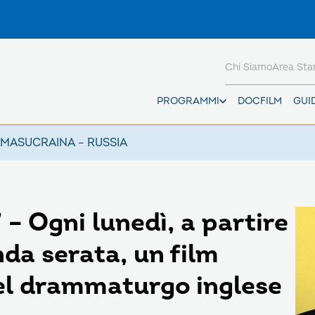
Chi Siamo
Area St
PROGRAMMI
DOCFILM
GUI
AMAS
UCRAINA – RUSSIA
– Ogni lunedì, a partire
nda serata, un film
del drammaturgo inglese