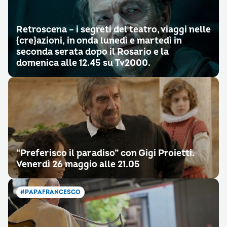
Retroscena – i segreti del teatro, viaggi nelle
{cre}azioni, in onda lunedì e martedì in
seconda serata dopo il Rosario e la
domenica alle 12.45 su Tv2000.
“Preferisco il paradiso” con Gigi Proietti.
Venerdì 26 maggio alle 21.05
#PAPAFRANCESCO