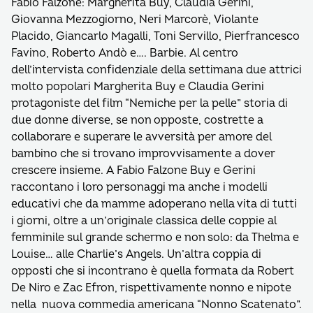
Fabio Falzone: Margherita Buy, Claudia Gerini,
Giovanna Mezzogiorno, Neri Marcorè, Violante
Placido, Giancarlo Magalli, Toni Servillo, Pierfrancesco
Favino, Roberto Andò e…. Barbie. Al centro
dell’intervista confidenziale della settimana due attrici
molto popolari Margherita Buy e Claudia Gerini
protagoniste del film “Nemiche per la pelle” storia di
due donne diverse, se non opposte, costrette a
collaborare e superare le avversità per amore del
bambino che si trovano improvvisamente a dover
crescere insieme. A Fabio Falzone Buy e Gerini
raccontano i loro personaggi ma anche i modelli
educativi che da mamme adoperano nella vita di tutti
i giorni, oltre a un’originale classica delle coppie al
femminile sul grande schermo e non solo: da Thelma e
Louise… alle Charlie’s Angels. Un’altra coppia di
opposti che si incontrano è quella formata da Robert
De Niro e Zac Efron, rispettivamente nonno e nipote
nella nuova commedia americana “Nonno Scatenato”.