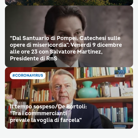
“Dal Santuario di Pompei. Catechesi sulle
opere di misericordia”. Venerdi 9 dicembre
alle ore 23 con Salvatore Martinez,
Presidente di RnS
#CORONAVIRUS
Il tempo sospeso/De Bortoli:
“Tra i commmercianti
prevale la voglia di farcela”