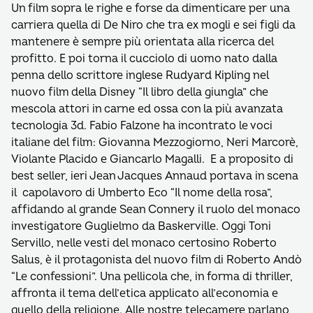
Un film sopra le righe e forse da dimenticare per una
carriera quella di De Niro che tra ex mogli e sei figli da
mantenere è sempre più orientata alla ricerca del
profitto. E poi torna il cucciolo di uomo nato dalla
penna dello scrittore inglese Rudyard Kipling nel
nuovo film della Disney “Il libro della giungla” che
mescola attori in carne ed ossa con la più avanzata
tecnologia 3d. Fabio Falzone ha incontrato le voci
italiane del film: Giovanna Mezzogiorno, Neri Marcorè,
Violante Placido e Giancarlo Magalli. E a proposito di
best seller, ieri Jean Jacques Annaud portava in scena
il capolavoro di Umberto Eco “Il nome della rosa”,
affidando al grande Sean Connery il ruolo del monaco
investigatore Guglielmo da Baskerville. Oggi Toni
Servillo, nelle vesti del monaco certosino Roberto
Salus, è il protagonista del nuovo film di Roberto Andò
“Le confessioni”. Una pellicola che, in forma di thriller,
affronta il tema dell’etica applicato all’economia e
quello della religione. Alle nostre telecamere parlano