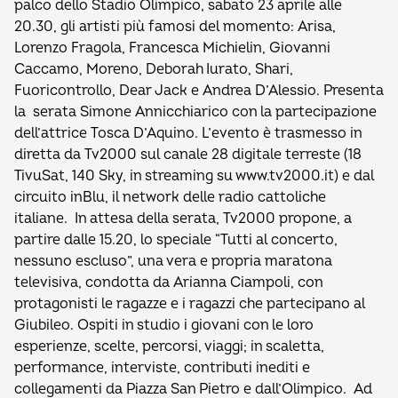
palco dello Stadio Olimpico, sabato 23 aprile alle
20.30, gli artisti più famosi del momento: Arisa,
Lorenzo Fragola, Francesca Michielin, Giovanni
Caccamo, Moreno, Deborah Iurato, Shari,
Fuoricontrollo, Dear Jack e Andrea D’Alessio. Presenta
la serata Simone Annicchiarico con la partecipazione
dell’attrice Tosca D’Aquino. L’evento è trasmesso in
diretta da Tv2000 sul canale 28 digitale terreste (18
TivuSat, 140 Sky, in streaming su www.tv2000.it) e dal
circuito inBlu, il network delle radio cattoliche
italiane. In attesa della serata, Tv2000 propone, a
partire dalle 15.20, lo speciale “Tutti al concerto,
nessuno escluso”, una vera e propria maratona
televisiva, condotta da Arianna Ciampoli, con
protagonisti le ragazze e i ragazzi che partecipano al
Giubileo. Ospiti in studio i giovani con le loro
esperienze, scelte, percorsi, viaggi; in scaletta,
performance, interviste, contributi inediti e
collegamenti da Piazza San Pietro e dall’Olimpico. Ad