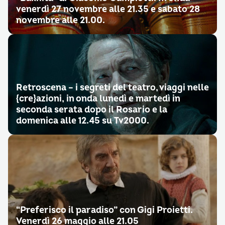
venerdì 27 novembre alle 21.35 e sabato 28
novembre alle 21.00.
Retroscena – i segreti del teatro, viaggi nelle
{cre}azioni, in onda lunedì e martedì in
seconda serata dopo il Rosario e la
domenica alle 12.45 su Tv2000.
“Preferisco il paradiso” con Gigi Proietti.
Venerdì 26 maggio alle 21.05