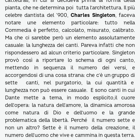
cattedrali, in cui si decideva prima la forma della
pianta, che ne determina poi tutta l’architettura. Il più
celebre dantista del ‘900,
Charles Singleton
, faceva
notare une elemento particolare: tutto nella
Commedia è perfetto, calcolato, misurato, calibrato.
Ma che ci sarebbe però un elemento assolutamente
casuale: la lunghezza dei canti. Pareva infatti che non
rispondessero ad alcun criterio particolare. Singleton
provò così a riportare lo schema di ogni canto,
mettendo in sequenza il numero dei versi, e
accorgendosi di una cosa strana: che c’è un gruppo di
sette canti, nel purgatorio, la cui quantità e
lunghezza non può essere casuale. E sono canti in cui
Dante mette a tema, in modo esplicito,il cuore
dell’opera: la natura dell’amore, la dinamica amorosa
come natura di Dio e dell’uomo e la grande
problematica della libertà. Perché il numero sette e
non un altro? Sette è il numero della creazione, il
numero dell’uomo che vive e cammina in questa terra.