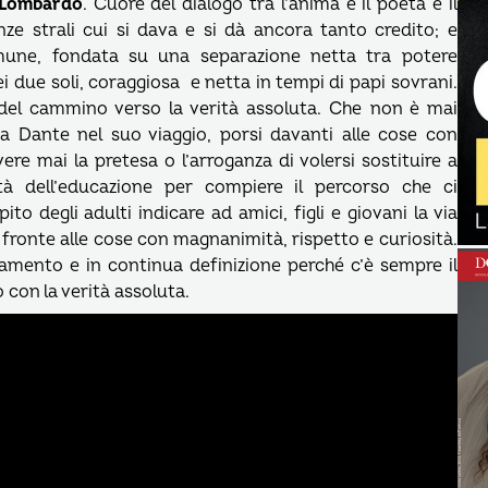
Lombardo
. Cuore del dialogo tra l’anima e il poeta è il
enze strali cui si dava e si dà ancora tanto credito; e
comune, fondata su una separazione netta tra potere
i due soli, coraggiosa e netta in tempi di papi sovrani.
 del cammino verso la verità assoluta. Che non è mai
a Dante nel suo viaggio, porsi davanti alle cose con
re mai la pretesa o l’arroganza di volersi sostituire a
tà dell’educazione per compiere il percorso che ci
o degli adulti indicare ad amici, figli e giovani la via
i fronte alle cose con magnanimità, rispetto e curiosità.
mento e in continua definizione perché c’è sempre il
 con la verità assoluta.