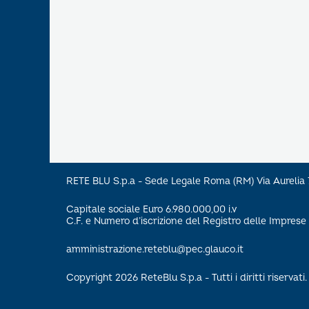
RETE BLU S.p.a - Sede Legale Roma (RM) Via Aureli
Capitale sociale Euro 6.980.000,00 i.v
C.F. e Numero d’iscrizione del Registro delle Impre
amministrazione.reteblu@pec.glauco.it
Copyright 2026 ReteBlu S.p.a - Tutti i diritti riservati.