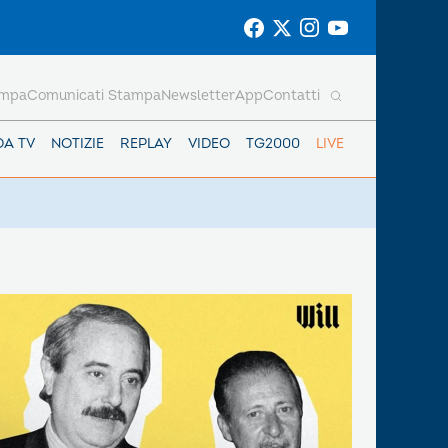
ampa
Comunicati Stampa
Newsletter
App
Contatti
DA TV
NOTIZIE
REPLAY
VIDEO
TG2000
LIVE