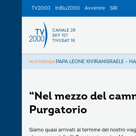
TV2000
InBlu2000
Avvenire
SIR
CANALE 28
SKY 157
TIVUSAT 18
PAPA LEONE XIV
IRAN
ISRAELE – H
IN EVIDENZA:
“Nel mezzo del camm
Purgatorio
Siamo quasi arrivati al termine del nostro via