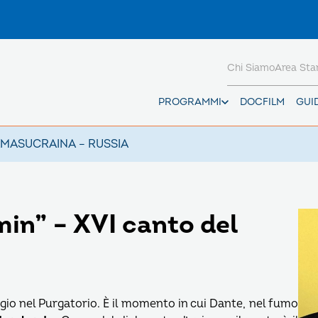
Chi Siamo
Area St
PROGRAMMI
DOCFILM
GUI
AMAS
UCRAINA – RUSSIA
in” – XVI canto del
ggio nel Purgatorio. È il momento in cui Dante, nel fumo