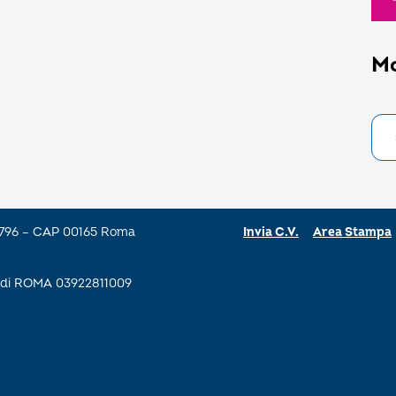
M
a 796 – CAP 00165 Roma
Invia C.V.
Area Stampa
se di ROMA 03922811009