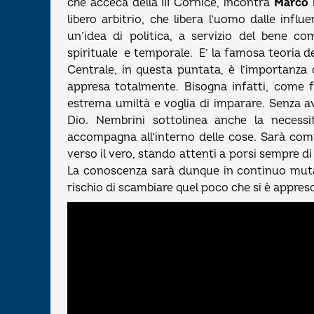
che acceca della III Cornice, incontra
Marco 
libero arbitrio, che libera l’uomo dalle influ
un’idea di politica, a servizio del bene 
spirituale e temporale. E’ la famosa teoria de
Centrale, in questa puntata, è l’importanza
appresa totalmente. Bisogna infatti, come f
estrema umiltà e voglia di imparare. Senza ave
Dio. Nembrini sottolinea anche la necessi
accompagna all’interno delle cose. Sarà compit
verso il vero, stando attenti a porsi sempre d
La conoscenza sarà dunque in continuo muta
rischio di scambiare quel poco che si è appreso