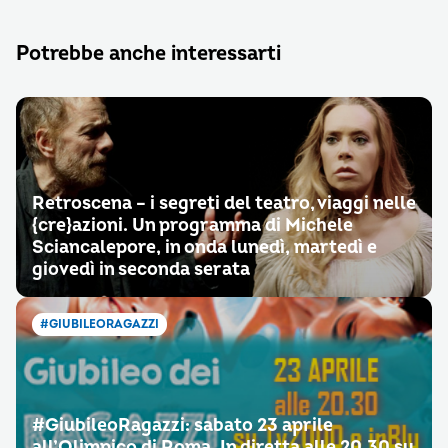
Potrebbe anche interessarti
Retroscena – i segreti del teatro, viaggi nelle
{cre}azioni. Un programma di Michele
Sciancalepore, in onda lunedì, martedì e
giovedì in seconda serata
#GIUBILEORAGAZZI
#‎GiubileoRagazzi‬: sabato 23 aprile
all’Olimpico di Roma. In diretta alle 20.30 su