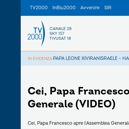
TV2000
InBlu2000
Avvenire
SIR
CANALE 28
SKY 157
TIVUSAT 18
PAPA LEONE XIV
IRAN
ISRAELE – H
IN EVIDENZA:
Cei, Papa Francesco
Generale (VIDEO)
Cei, Papa Francesco apre l’Assemblea General