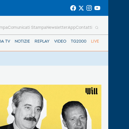
ampa
Comunicati Stampa
Newsletter
App
Contatti
DA TV
NOTIZIE
REPLAY
VIDEO
TG2000
LIVE