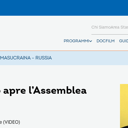
Chi Siamo
Area St
PROGRAMMI
DOCFILM
GUI
AMAS
UCRAINA – RUSSIA
 apre l’Assemblea
e (VIDEO)