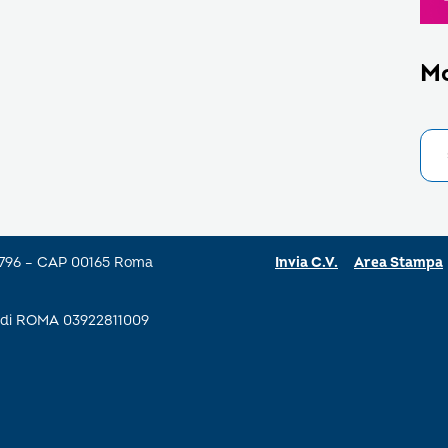
M
a 796 – CAP 00165 Roma
Invia C.V.
Area Stampa
se di ROMA 03922811009