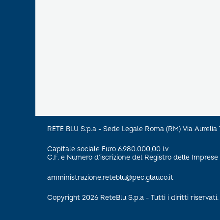
RETE BLU S.p.a - Sede Legale Roma (RM) Via Aureli
Capitale sociale Euro 6.980.000,00 i.v
C.F. e Numero d’iscrizione del Registro delle Impre
amministrazione.reteblu@pec.glauco.it
Copyright 2026 ReteBlu S.p.a - Tutti i diritti riservati.