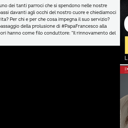
cuno dei tanti parroci che si spendono nelle nostre
passi davanti agli occhi del nostro cuore e chiediamoci
ita? Per chi e per che cosa impegna il suo servizio?
assaggio della prolusione di ‪#‎PapaFrancesco‬ alla
vori hanno come filo conduttore: “Il rinnovamento del