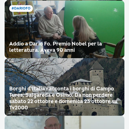
#DARIOFO
Addio a Dario Fo. Premio Nobel per la
letteratura. Aveva 90 anni
Borghi d’Italia racconta i borghi di Campo
Tures, Salgareda e Osimo. Da non perdere
sabato 22 ottobre e domenica 23 ottobre su
Tv2000