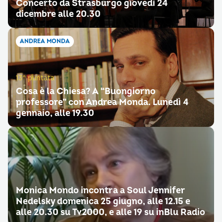
Concerto da Strasburgo giovedì 24
dicembre alle 20.30
ANDREA MONDA
13^ puntata
Cosa è la Chiesa? A “Buongiorno
professore” con Andrea Monda. Lunedì 4
gennaio, alle 19.30
Monica Mondo incontra a Soul Jennifer
Nedelsky domenica 25 giugno, alle 12.15 e
alle 20.30 su Tv2000, e alle 19 su inBlu Radio