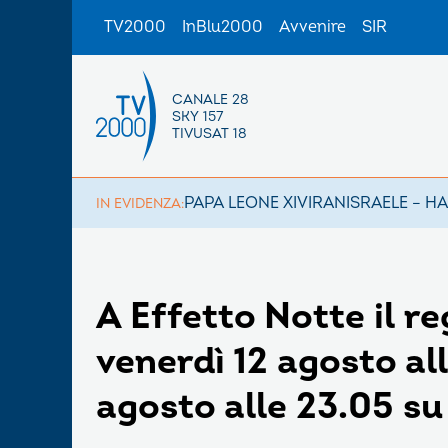
TV2000
InBlu2000
Avvenire
SIR
CANALE 28
SKY 157
TIVUSAT 18
PAPA LEONE XIV
IRAN
ISRAELE – H
IN EVIDENZA:
A Effetto Notte il r
venerdì 12 agosto al
agosto alle 23.05 s