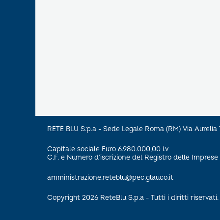
RETE BLU S.p.a - Sede Legale Roma (RM) Via Aureli
Capitale sociale Euro 6.980.000,00 i.v
C.F. e Numero d’iscrizione del Registro delle Impre
amministrazione.reteblu@pec.glauco.it
Copyright 2026 ReteBlu S.p.a - Tutti i diritti riservati.