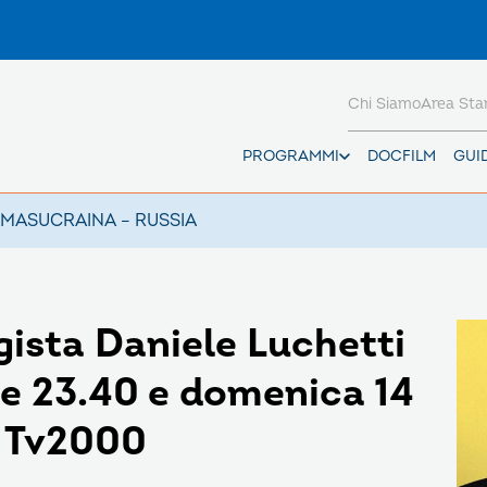
Chi Siamo
Area St
PROGRAMMI
DOCFILM
GUI
AMAS
UCRAINA – RUSSIA
egista Daniele Luchetti
le 23.40 e domenica 14
u Tv2000