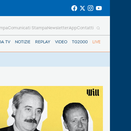
ampa
Comunicati Stampa
Newsletter
App
Contatti
DA TV
NOTIZIE
REPLAY
VIDEO
TG2000
LIVE