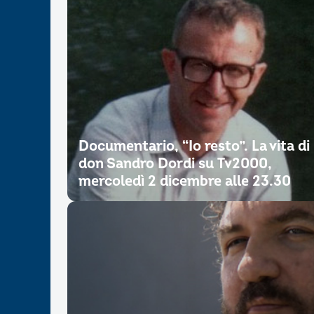
Documentario, “Io resto”. La vita di
don Sandro Dordi su Tv2000,
mercoledì 2 dicembre alle 23.30