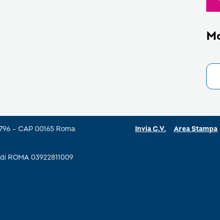
M
a 796 – CAP 00165 Roma
Invia C.V.
Area Stampa
se di ROMA 03922811009