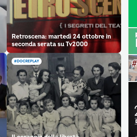
Retroscena: martedì 24 ottobre in
seconda serata su Tv2000
#DOCREPLAY