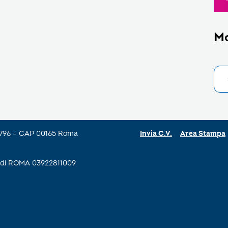
M
a 796 – CAP 00165 Roma
Invia C.V.
Area Stampa
se di ROMA 03922811009