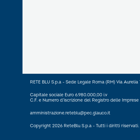
RETE BLU S.p.a - Sede Legale Roma (RM) Via Aureli
Capitale sociale Euro 6.980.000,00 i.v
C.F. e Numero d’iscrizione del Registro delle Impre
amministrazione.reteblu@pec.glauco.it
Copyright 2026 ReteBlu S.p.a - Tutti i diritti riservati.