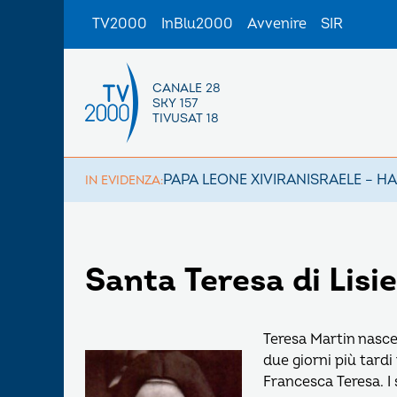
TV2000
InBlu2000
Avvenire
SIR
CANALE 28
SKY 157
TIVUSAT 18
PAPA LEONE XIV
IRAN
ISRAELE – H
IN EVIDENZA:
Santa Teresa di Lisi
Teresa Martin nasce 
due giorni più tard
Francesca Teresa. I 