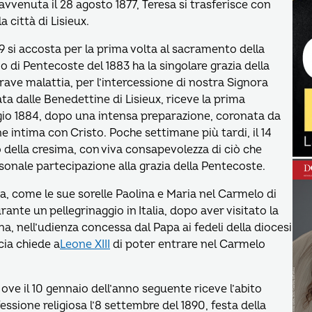
vvenuta il 28 agosto 1877, Teresa si trasferisce con
a città di Lisieux.
79 si accosta per la prima volta al sacramento della
o di Pentecoste del 1883 ha la singolare grazia della
ave malattia, per l’intercessione di nostra Signora
ata dalle Benedettine di Lisieux, riceve la prima
io 1884, dopo una intensa preparazione, coronata da
ne intima con Cristo. Poche settimane più tardi, il 14
 della cresima, con viva consapevolezza di ciò che
sonale partecipazione alla grazia della Pentecoste.
a, come le sue sorelle Paolina e Maria nel Carmelo di
ante un pellegrinaggio in Italia, dopo aver visitato la
na, nell’udienza concessa dal Papa ai fedeli della diocesi
cia chiede a
Leone XIII
di poter entrare nel Carmelo
x ove il 10 gennaio dell’anno seguente riceve l’abito
essione religiosa l’8 settembre del 1890, festa della