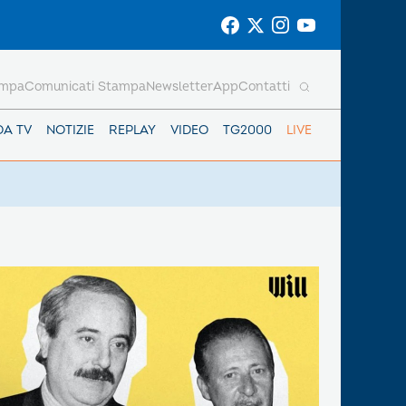
ampa
Comunicati Stampa
Newsletter
App
Contatti
DA TV
NOTIZIE
REPLAY
VIDEO
TG2000
LIVE