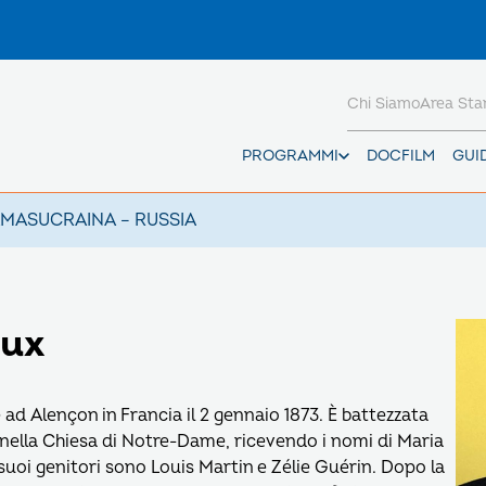
Chi Siamo
Area St
PROGRAMMI
DOCFILM
GUI
AMAS
UCRAINA – RUSSIA
eux
ad Alençon in Francia il 2 gennaio 1873. È battezzata
i nella Chiesa di Notre-Dame, ricevendo i nomi di Maria
suoi genitori sono Louis Martin e Zélie Guérin. Dopo la