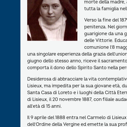
morte della madre, a
tutta la famiglia nell
Verso la fine del 18
penitenza. Nel giorn
guarigione da una gr
delle Vittorie. Educ
comunione l’8 magg
una singolare esperienza della grazia dell’unio
giugno dello stesso anno, riceve il sacramento
comporta il dono dello Spirito Santo nella per
Desiderosa di abbracciare la vita contemplativ
Lisieux, ma impedita per la sua giovane età, dur
Santa Casa di Loreto e i luoghi della Città Eter
di Lisieux, il 20 novembre 1887, con filiale auda
all’età di 15 anni.
Il 9 aprile del 1888 entra nel Carmelo di Lisieu
dell’Ordine della Vergine ed emette la sua prof