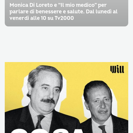
Monica Di Loreto e “Il mio medico” per
parlare di benessere e salute. Dal lunedì al
venerdì alle 10 su Tv2000