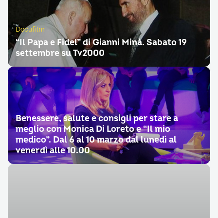
Docufilm
“Il Papa e Fidel” di Gianni Minà. Sabato 19
settembre su Tv2000
Benessere, salute e consigli per stare a
meglio con Monica Di Loreto e “Il mio
medico”. Dal 6 al 10 marzo dal lunedì al
venerdì alle 10.00