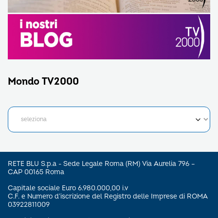
Mondo TV2000
RETE BLU S.p.a - Sede Legale Roma (RM) Via Aurelia 796 –
CAP 00165 Roma
Capitale sociale Euro 6.980.000,00 i.v
C.F. e Numero d’iscrizione del Registro delle Imprese di ROMA
03922811009