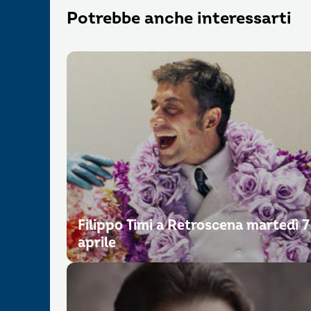
Potrebbe anche interessarti
Filippo Timi a Retroscena martedì 7
aprile