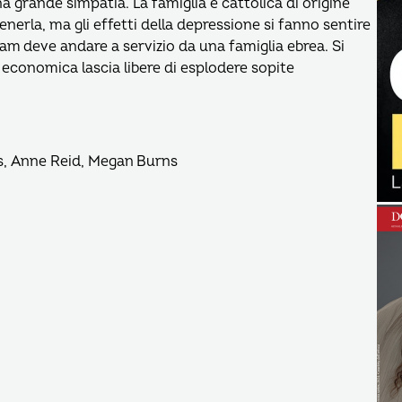
na grande simpatia. La famiglia è cattolica di origine
nerla, ma gli effetti della depressione si fanno sentire
Liam deve andare a servizio da una famiglia ebrea. Si
si economica lascia libere di esplodere sopite
s, Anne Reid, Megan Burns