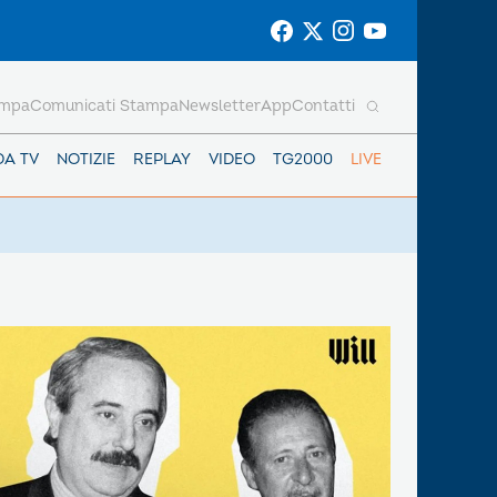
ampa
Comunicati Stampa
Newsletter
App
Contatti
DA TV
NOTIZIE
REPLAY
VIDEO
TG2000
LIVE