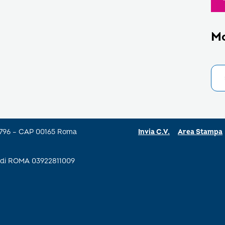
M
a 796 – CAP 00165 Roma
Invia C.V.
Area Stampa
se di ROMA 03922811009