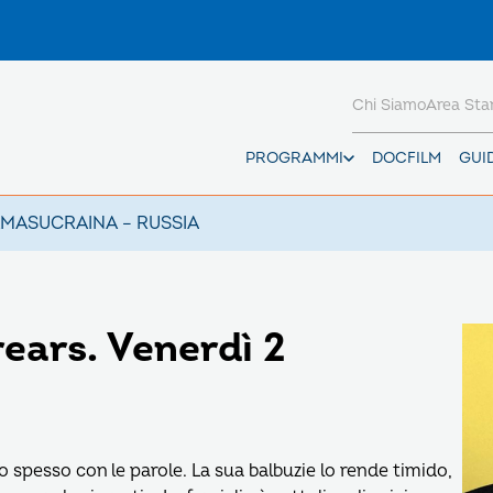
Chi Siamo
Area St
PROGRAMMI
DOCFILM
GUI
AMAS
UCRAINA – RUSSIA
ears. Venerdì 2
 spesso con le parole. La sua balbuzie lo rende timido,