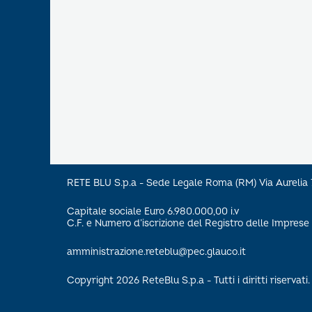
RETE BLU S.p.a - Sede Legale Roma (RM) Via Aureli
Capitale sociale Euro 6.980.000,00 i.v
C.F. e Numero d’iscrizione del Registro delle Impre
amministrazione.reteblu@pec.glauco.it
Copyright 2026 ReteBlu S.p.a - Tutti i diritti riservati.