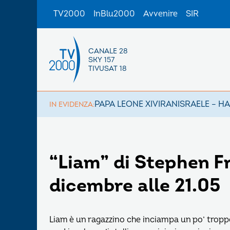
TV2000
InBlu2000
Avvenire
SIR
CANALE 28
SKY 157
TIVUSAT 18
PAPA LEONE XIV
IRAN
ISRAELE – H
IN EVIDENZA:
“Liam” di Stephen Fr
dicembre alle 21.05
Liam è un ragazzino che inciampa un po’ troppo