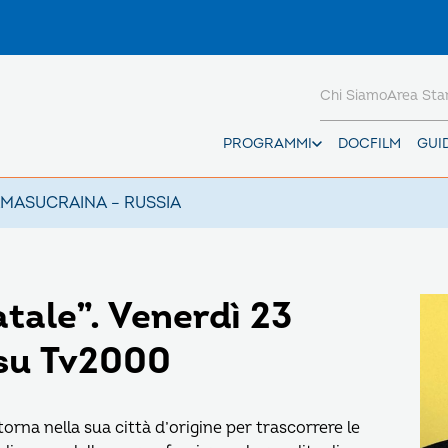
Chi Siamo
Area St
PROGRAMMI
DOCFILM
GUI
AMAS
UCRAINA – RUSSIA
atale”. Venerdì 23
 su Tv2000
rna nella sua città d’origine per trascorrere le