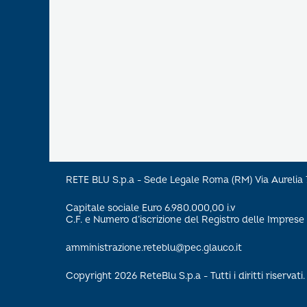
RETE BLU S.p.a - Sede Legale Roma (RM) Via Aureli
Capitale sociale Euro 6.980.000,00 i.v
C.F. e Numero d’iscrizione del Registro delle Impre
amministrazione.reteblu@pec.glauco.it
Copyright 2026 ReteBlu S.p.a - Tutti i diritti riservati.