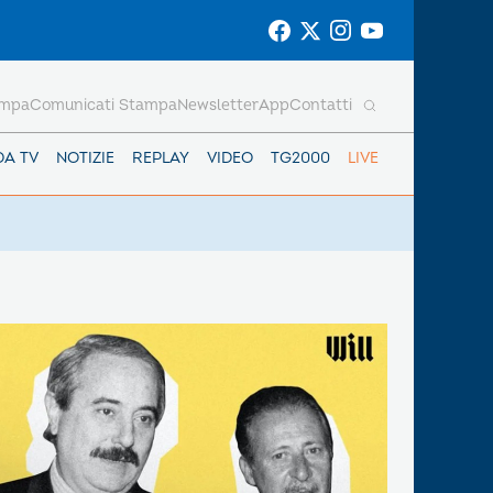
ampa
Comunicati Stampa
Newsletter
App
Contatti
DA TV
NOTIZIE
REPLAY
VIDEO
TG2000
LIVE