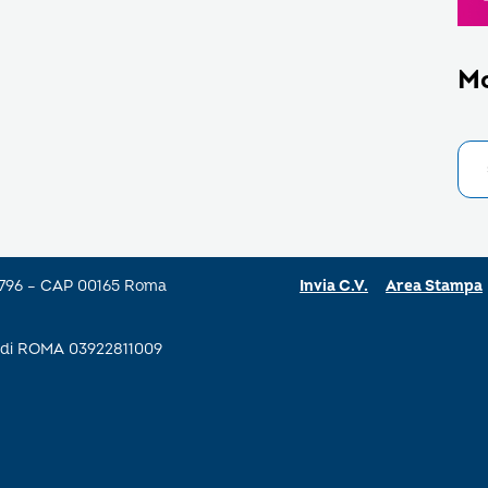
M
a 796 – CAP 00165 Roma
Invia C.V.
Area Stampa
se di ROMA 03922811009