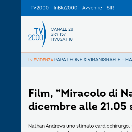
TV2000
InBlu2000
Avvenire
SIR
CANALE 28
SKY 157
TIVUSAT 18
PAPA LEONE XIV
IRAN
ISRAELE – H
IN EVIDENZA:
Film, “Miracolo di N
dicembre alle 21.05
Nathan Andrews uno stimato cardiochirurgo, to