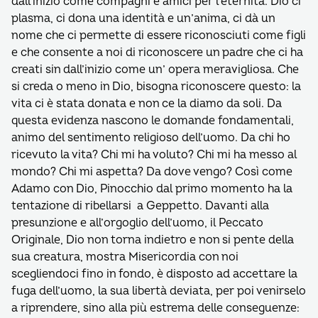
dall’inizio come compagni e amici per l’eternità. Dio ci
plasma, ci dona una identità e un’anima, ci dà un
nome che ci permette di essere riconosciuti come figli
e che consente a noi di riconoscere un padre che ci ha
creati sin dall’inizio come un’ opera meravigliosa. Che
si creda o meno in Dio, bisogna riconoscere questo: la
vita ci è stata donata e non ce la diamo da soli. Da
questa evidenza nascono le domande fondamentali,
animo del sentimento religioso dell’uomo. Da chi ho
ricevuto la vita? Chi mi ha voluto? Chi mi ha messo al
mondo? Chi mi aspetta? Da dove vengo? Così come
Adamo con Dio, Pinocchio dal primo momento ha la
tentazione di ribellarsi a Geppetto. Davanti alla
presunzione e all’orgoglio dell’uomo, il Peccato
Originale, Dio non torna indietro e non si pente della
sua creatura, mostra Misericordia con noi
scegliendoci fino in fondo, è disposto ad accettare la
fuga dell’uomo, la sua libertà deviata, per poi venirselo
a riprendere, sino alla più estrema delle conseguenze: