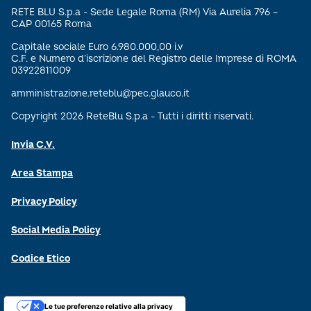
RETE BLU S.p.a - Sede Legale Roma (RM) Via Aurelia 796 –
CAP 00165 Roma
Capitale sociale Euro 6.980.000,00 i.v
C.F. e Numero d’iscrizione del Registro delle Imprese di ROMA
03922811009
amministrazione.reteblu@pec.glauco.it
Copyright 2026 ReteBlu S.p.a - Tutti i diritti riservati.
Invia C.V.
Area Stampa
Privacy Policy
Social Media Policy
Codice Etico
Le tue preferenze relative alla privacy