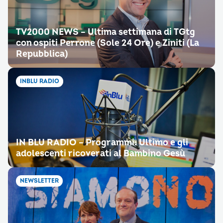
TV2000 NEWS – Ultima settimana di TGtg
con ospiti Perrone (Sole 24 Ore) e Ziniti (La
Repubblica)
INBLU RADIO
IN BLU RADIO – Programmi: Ultimo e gli
adolescenti ricoverati al Bambino Gesù
NEWSLETTER