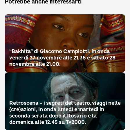
Potrebbe anche interessarti
“Bakhita” di Giacomo Campiotti. In onda
venerdì 27 novembre alle 21.35 e sabato 28
novembre alle 21.00.
Retroscena – i segreti del teatro, viaggi nelle
{cre}azioni, in onda lunedì e martedì in
seconda serata dopo il Rosario e la
domenica alle 12.45 su Tv2000.