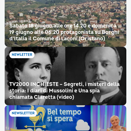
Sabato 18 giugno alle ore 14.20 e domenica
19 giugno alle 06.20 protagonista su Borghi
d’Italia il Comune di Laconi (Oristano)
NEWLETTER
TV2000 INCHIESTE – Segreti, i misteri della
storia: I diari di Mussolini e Una spia
chiamata Claretta (video)
NEWSLETTER