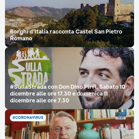
Borghi d’Italia racconta Castel San Pietro
Romano
#SullaStrada con Don Dino Pirri. Sabato 10
dicembre alle ore 17.30 e domenica 11
dicembre alle ore 7.30
#CORONAVIRUS