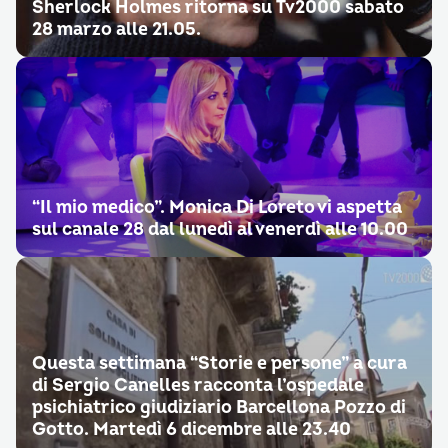
Sherlock Holmes ritorna su Tv2000 sabato
28 marzo alle 21.05.
“Il mio medico”. Monica Di Loreto vi aspetta
sul canale 28 dal lunedì al venerdì alle 10.00
Questa settimana “Storie e persone” a cura
di Sergio Canelles racconta l’ospedale
psichiatrico giudiziario Barcellona Pozzo di
Gotto. Martedì 6 dicembre alle 23.40