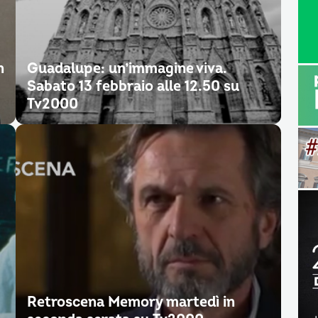
n
Guadalupe: un’immagine viva.
Sabato 13 febbraio alle 12.50 su
Tv2000
Retroscena Memory martedì in