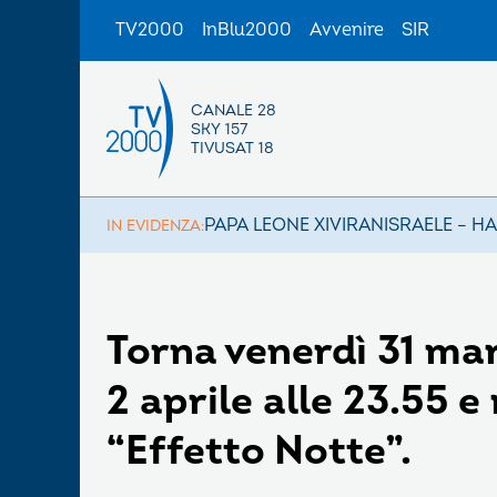
TV2000
InBlu2000
Avvenire
SIR
CANALE 28
SKY 157
TIVUSAT 18
PAPA LEONE XIV
IRAN
ISRAELE – H
IN EVIDENZA:
Torna venerdì 31 ma
2 aprile alle 23.55 e
“Effetto Notte”.