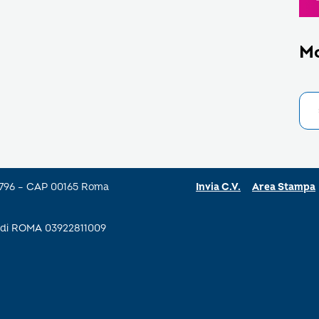
M
a 796 – CAP 00165 Roma
Invia C.V.
Area Stampa
se di ROMA 03922811009