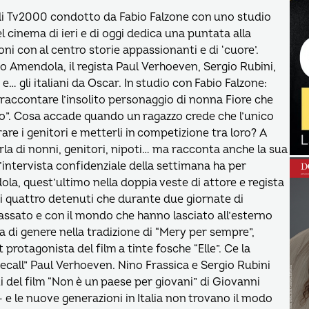
 di Tv2000 condotto da Fabio Falzone con uno studio
 cinema di ieri e di oggi dedica una puntata alla
ioni con al centro storie appassionanti e di ‘cuore’.
io Amendola, il regista Paul Verhoeven, Sergio Rubini,
… gli italiani da Oscar. In studio con Fabio Falzone:
raccontare l’insolito personaggio di nonna Fiore che
ro”. Cosa accade quando un ragazzo crede che l’unico
are i genitori e metterli in competizione tra loro? A
rla di nonni, genitori, nipoti… ma racconta anche la sua
L’intervista confidenziale della settimana ha per
a, quest’ultimo nella doppia veste di attore e regista
a di quattro detenuti che durante due giornate di
assato e con il mondo che hanno lasciato all’esterno
 di genere nella tradizione di “Mery per sempre”,
t protagonista del film a tinte fosche “Elle”. Ce la
 Recall” Paul Verhoeven. Nino Frassica e Sergio Rubini
i del film “Non è un paese per giovani” di Giovanni
e le nuove generazioni in Italia non trovano il modo