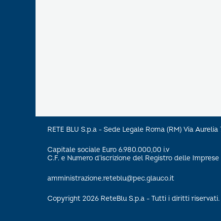
RETE BLU S.p.a - Sede Legale Roma (RM) Via Aureli
Capitale sociale Euro 6.980.000,00 i.v
C.F. e Numero d’iscrizione del Registro delle Impre
amministrazione.reteblu@pec.glauco.it
Copyright 2026 ReteBlu S.p.a - Tutti i diritti riservati.