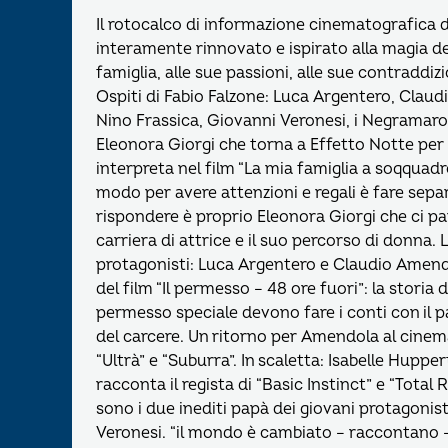
Il rotocalco di informazione cinematografica
interamente rinnovato e ispirato alla magia del
famiglia, alle sue passioni, alle sue contraddiz
Ospiti di Fabio Falzone: Luca Argentero, Claud
Nino Frassica, Giovanni Veronesi, i Negramaro e
Eleonora Giorgi che torna a Effetto Notte per 
interpreta nel film “La mia famiglia a soqquad
modo per avere attenzioni e regali è fare separ
rispondere è proprio Eleonora Giorgi che ci pa
carriera di attrice e il suo percorso di donna. 
protagonisti: Luca Argentero e Claudio Amendol
del film “Il permesso – 48 ore fuori”: la stori
permesso speciale devono fare i conti con il p
del carcere. Un ritorno per Amendola al cinema
“Ultrà” e “Suburra”. In scaletta: Isabelle Hupper
racconta il regista di “Basic Instinct” e “Total
sono i due inediti papà dei giovani protagonist
Veronesi. “il mondo è cambiato – raccontano – 