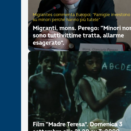
Migrantes commenta Europol: “Famiglie investono
su minori perché hanno più tutele”
Migranti, mons. Perego: “Minori no
sono tutti vittime tratta, allarme
esagerato”.
Film “Madre Teresa”. Domenica 3