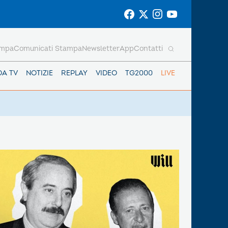
ampa
Comunicati Stampa
Newsletter
App
Contatti
DA TV
NOTIZIE
REPLAY
VIDEO
TG2000
LIVE