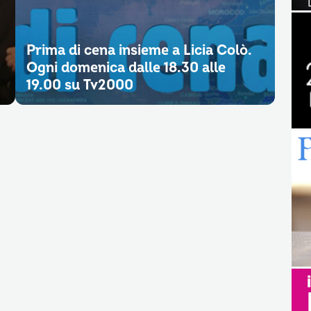
Prima di cena insieme a Licia Colò.
Ogni domenica dalle 18.30 alle
19.00 su Tv2000