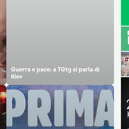
Guerra e pace: a TGtg si parla di
Kiev