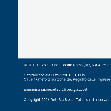
RETE BLU S.p.a - Sede Legale Roma (RM) Via Aureli
Capitale sociale Euro 6.980.000,00 i.v
C.F. e Numero d’iscrizione del Registro delle Impre
amministrazione.reteblu@pec.glauco.it
Copyright 2026 ReteBlu S.p.a - Tutti i diritti riservati.