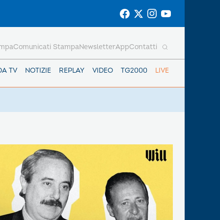
ampa
Comunicati Stampa
Newsletter
App
Contatti
DA TV
NOTIZIE
REPLAY
VIDEO
TG2000
LIVE