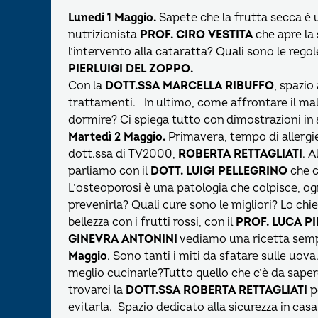
Lunedi 1 Maggio.
Sapete che la frutta secca è u
nutrizionista
PROF.
CIRO VESTITA
che apre la
l’intervento alla cataratta? Quali sono le rego
PIERLUIGI DEL ZOPPO.
Con la
DOTT.SSA MARCELLA RIBUFFO
, spazio
trattamenti. In ultimo, come affrontare il mal 
dormire? Ci spiega tutto con dimostrazioni in 
Martedì 2 Maggio.
Primavera, tempo di allergi
dott.ssa di TV2000,
ROBERTA RETTAGLIATI
. A
parliamo con il
DOTT. LUIGI PELLEGRINO
che c
L’osteoporosi è una patologia che colpisce, og
prevenirla? Quali cure sono le migliori? Lo ch
bellezza con i frutti rossi, con il
PROF. LUCA P
GINEVRA ANTONINI
vediamo una ricetta sempli
Maggio
. Sono tanti i miti da sfatare sulle u
meglio cucinarle?Tutto quello che c’è da saper
trovarci la
DOTT.SSA ROBERTA RETTAGLIATI
pe
evitarla. Spazio dedicato alla sicurezza in casa