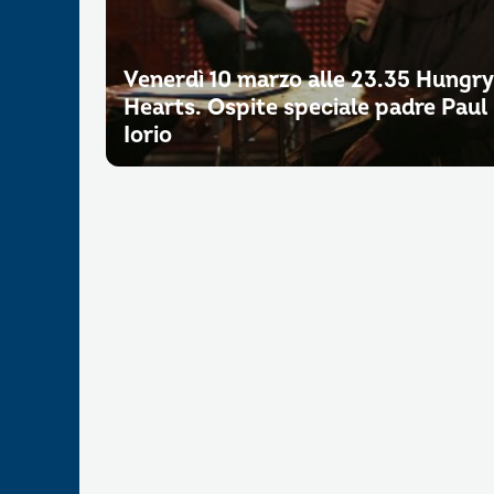
Venerdì 10 marzo alle 23.35 Hungry
Hearts. Ospite speciale padre Paul
Iorio