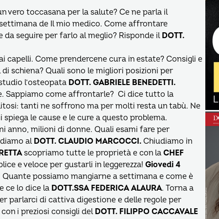
n vero toccasana per la salute? Ce ne parla il
 settimana de Il mio medico. Come affrontare
le da seguire per farlo al meglio? Risponde il
DOTT.
 ai capelli. Come prendercene cura in estate? Consigli e
di schiena? Quali sono le migliori posizioni per
studio l’osteopata
DOTT. GABRIELE BENEDETTI.
e. Sappiamo come affrontarle? Ci dice tutto la
litosi: tanti ne soffrono ma per molti resta un tabù. Ne
i spiega le cause e le cure a questo problema.
ni anno, milioni di donne. Quali esami fare per
iediamo al
DOTT. CLAUDIO MARCOCCI.
Chiudiamo in
IRETTA
scopriamo tutte le proprietà e con la
CHEF
ce e veloce per gustarli in leggerezza!
Giovedi 4
ova. Quante possiamo mangiarne a settimana e come è
e ce lo dice la
DOTT.SSA FEDERICA ALAURA
. Torna a
r parlarci di cattiva digestione e delle regole per
 con i preziosi consigli del
DOTT. FILIPPO CACCAVALE