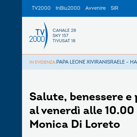
TV2000
InBlu2000
Avvenire
SIR
CANALE 28
SKY 157
TIVUSAT 18
PAPA LEONE XIV
IRAN
ISRAELE – H
IN EVIDENZA:
Salute, benessere e 
al venerdì alle 10.00
Monica Di Loreto