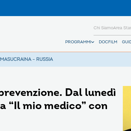
Chi Siamo
Area St
PROGRAMMI
DOCFILM
GUI
AMAS
UCRAINA – RUSSIA
prevenzione. Dal lunedì
 a “Il mio medico” con