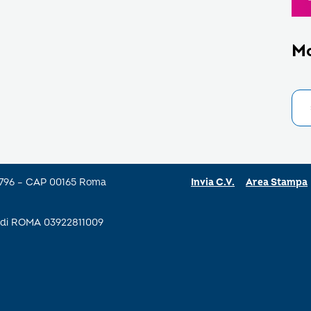
M
a 796 – CAP 00165 Roma
Invia C.V.
Area Stampa
se di ROMA 03922811009