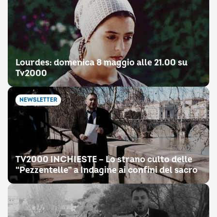
Lourdes: domenica 8 maggio alle 21.00 su
Tv2000
NEWSLETTER
TV2000 INCHIESTE – Lo strano culto delle
“Pezzentelle” a Indagine ai confini del sacro