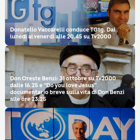
Donatello Vaccarelli conduce TGtg. Dal
lunedì al venerdì alle 20.45 su Tv2000
Don Oreste Benzi: 31 ottobre su Tv2000
dalle 16.25 e “Do you love Jesus”
documentario breve sulla vita di Don Benzi
alle ore 23.25