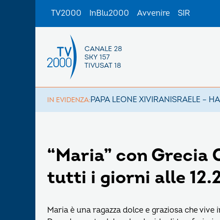
TV2000
InBlu2000
Avvenire
SIR
CANALE 28
SKY 157
TIVUSAT 18
PAPA LEONE XIV
IRAN
ISRAELE – H
IN EVIDENZA:
“Maria” con Grecia 
tutti i giorni alle 12.
Maria è una ragazza dolce e graziosa che vive i