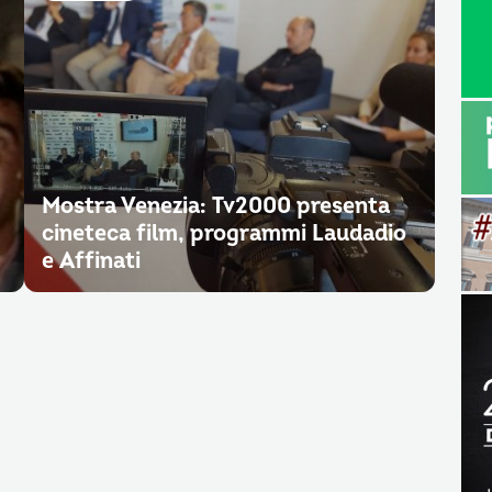
Mostra Venezia: Tv2000 presenta
cineteca film, programmi Laudadio
e Affinati