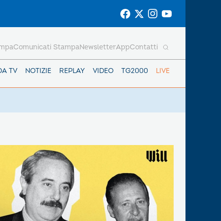
ampa
Comunicati Stampa
Newsletter
App
Contatti
DA TV
NOTIZIE
REPLAY
VIDEO
TG2000
LIVE