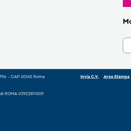
M
a 796 – CAP 00165 Roma
Invia C.V.
Area Stampa
se di ROMA 03922811009