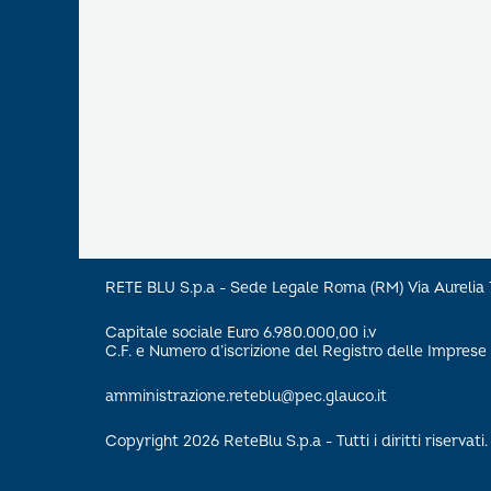
RETE BLU S.p.a - Sede Legale Roma (RM) Via Aureli
Capitale sociale Euro 6.980.000,00 i.v
C.F. e Numero d’iscrizione del Registro delle Impre
amministrazione.reteblu@pec.glauco.it
Copyright 2026 ReteBlu S.p.a - Tutti i diritti riservati.