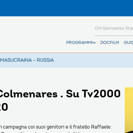
Chi Siamo
Area St
PROGRAMMI
DOCFILM
GUI
AMAS
UCRAINA – RUSSIA
Colmenares . Su Tv2000
20
n campagna coi suoi genitori e il fratello Raffaele.