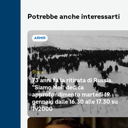
Potrebbe anche interessarti
ARMIR
Storia
73 anni fa la ritirata di Russia.
“Siamo Noi” dedica
approfondimento martedì 19
gennaio dalle 16.30 alle 17.30 su
Tv2000