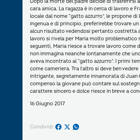
Dopo la morte del padre decide di trasferirsi 
cara amica. La ragazza è in cerca di lavoro e 
locale dal nome “gatto azzurro”, le propone di
ingenua e di principio, preferirebbe trovare u
alcun risultato vedendosi pertanto costretta a
lavoro si rivela per Maria molto problematico 
seguenti, Maria riesce a trovare lavoro come d
non immagina neanche lontanamente che uno de
aveva incontrato al “gatto azzurro”. I primi tem
come cameriera. Tra l’altro si deve ben veder
intrigante, segretamente innamorata di Juan Ca
compenso la giovane può contare sul sostegno 
carattere sincero e dolce riesce in breve a co
16 Giugno 2017
Condividi: