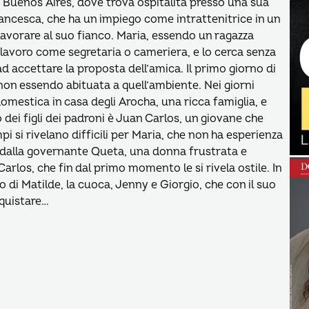
a Buenos Aires, dove trova ospitalità presso una sua
Francesca, che ha un impiego come intrattenitrice in un
 lavorare al suo fianco. Maria, essendo un ragazza
n lavoro come segretaria o cameriera, e lo cerca senza
d accettare la proposta dell’amica. Il primo giorno di
non essendo abituata a quell’ambiente. Nei giorni
omestica in casa degli Arocha, una ricca famiglia, e
i figli dei padroni è Juan Carlos, un giovane che
pi si rivelano difficili per Maria, che non ha esperienza
e dalla governante Queta, una donna frustrata e
rlos, che fin dal primo momento le si rivela ostile. In
di Matilde, la cuoca, Jenny e Giorgio, che con il suo
nquistare…