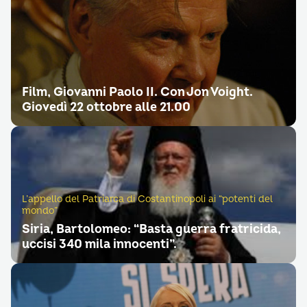
Film, Giovanni Paolo II. Con Jon Voight.
Giovedì 22 ottobre alle 21.00
L’appello del Patriarca di Costantinopoli ai “potenti del
mondo”
Siria, Bartolomeo: “Basta guerra fratricida,
uccisi 340 mila innocenti”.