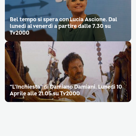
Bel tempo si spera con Lucia Ascione. Dal
lunedì al venerdì a partire dalle 7.30 su
Tv2000
“L’Inchiesta” di Damiano Damiani. Lunedì 10
Aprile alle 21.05 su Tv2000