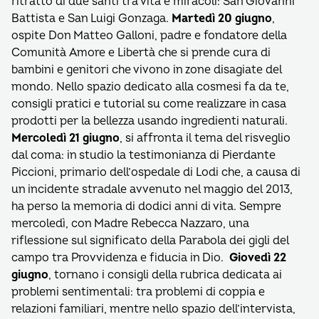
ritratto di due santi tra vita e miracoli: San Giovanni
Battista e San Luigi Gonzaga.
Martedì 20 giugno
,
ospite Don Matteo Galloni, padre e fondatore della
Comunità Amore e Libertà che si prende cura di
bambini e genitori che vivono in zone disagiate del
mondo. Nello spazio dedicato alla cosmesi fa da te,
consigli pratici e tutorial su come realizzare in casa
prodotti per la bellezza usando ingredienti naturali.
Mercoledì 21 giugno
, si affronta il tema del risveglio
dal coma: in studio la testimonianza di Pierdante
Piccioni, primario dell’ospedale di Lodi che, a causa di
un incidente stradale avvenuto nel maggio del 2013,
ha perso la memoria di dodici anni di vita. Sempre
mercoledì, con Madre Rebecca Nazzaro, una
riflessione sul significato della Parabola dei gigli del
campo tra Provvidenza e fiducia in Dio.
Giovedì 22
giugno
, tornano i consigli della rubrica dedicata ai
problemi sentimentali: tra problemi di coppia e
relazioni familiari, mentre nello spazio dell’intervista,