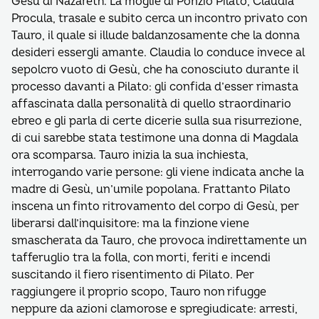
Gesù di Nazareth. La moglie di Ponzio Pilato, Claudia
Procula, trasale e subito cerca un incontro privato con
Tauro, il quale si illude baldanzosamente che la donna
desideri essergli amante. Claudia lo conduce invece al
sepolcro vuoto di Gesù, che ha conosciuto durante il
processo davanti a Pilato: gli confida d’esser rimasta
affascinata dalla personalità di quello straordinario
ebreo e gli parla di certe dicerie sulla sua risurrezione,
di cui sarebbe stata testimone una donna di Magdala
ora scomparsa. Tauro inizia la sua inchiesta,
interrogando varie persone: gli viene indicata anche la
madre di Gesù, un’umile popolana. Frattanto Pilato
inscena un finto ritrovamento del corpo di Gesù, per
liberarsi dall’inquisitore: ma la finzione viene
smascherata da Tauro, che provoca indirettamente un
tafferuglio tra la folla, con morti, feriti e incendi
suscitando il fiero risentimento di Pilato. Per
raggiungere il proprio scopo, Tauro non rifugge
neppure da azioni clamorose e spregiudicate: arresti,