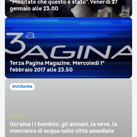
“Meditate che questo è stato”. Venerdì 27
gennaio alle 23.00
Terza Pagina Magazine. Mercoledì 1°
febbraio 2017 alle 23.50
#UCRAINA
8 marzo
Ucraina | I bambini, gli anziani, la neve, la
mancanza di acqua nelle città assediate