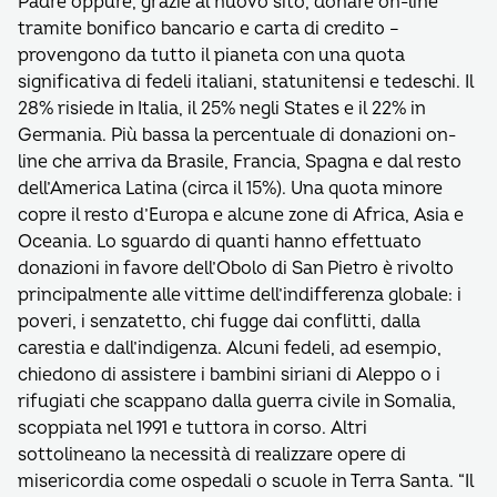
Padre oppure, grazie al nuovo sito, donare on-line
tramite bonifico bancario e carta di credito –
provengono da tutto il pianeta con una quota
significativa di fedeli italiani, statunitensi e tedeschi. Il
28% risiede in Italia, il 25% negli States e il 22% in
Germania. Più bassa la percentuale di donazioni on-
line che arriva da Brasile, Francia, Spagna e dal resto
dell’America Latina (circa il 15%). Una quota minore
copre il resto d’Europa e alcune zone di Africa, Asia e
Oceania. Lo sguardo di quanti hanno effettuato
donazioni in favore dell’Obolo di San Pietro è rivolto
principalmente alle vittime dell’indifferenza globale: i
poveri, i senzatetto, chi fugge dai conflitti, dalla
carestia e dall’indigenza. Alcuni fedeli, ad esempio,
chiedono di assistere i bambini siriani di Aleppo o i
rifugiati che scappano dalla guerra civile in Somalia,
scoppiata nel 1991 e tuttora in corso. Altri
sottolineano la necessità di realizzare opere di
misericordia come ospedali o scuole in Terra Santa.
“Il