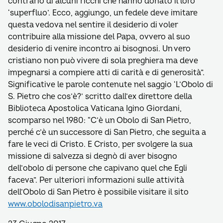
contrario di alcuni ricchi che hanno donato il loro
‘superfluo’. Ecco, aggiungo, un fedele deve imitare
questa vedova nel sentire il desiderio di voler
contribuire alla missione del Papa, ovvero al suo
desiderio di venire incontro ai bisognosi. Un vero
cristiano non può vivere di sola preghiera ma deve
impegnarsi a compiere atti di carità e di generosità”.
Significative le parole contenute nel saggio ‘L’Obolo di
S. Pietro che cos’è?’ scritto dall’ex direttore della
Biblioteca Apostolica Vaticana Igino Giordani,
scomparso nel 1980: “C’è un Obolo di San Pietro,
perché c’è un successore di San Pietro, che seguita a
fare le veci di Cristo. E Cristo, per svolgere la sua
missione di salvezza si degnò di aver bisogno
dell’obolo di persone che capivano quel che Egli
faceva”. Per ulteriori informazioni sulle attività
dell’Obolo di San Pietro è possibile visitare il sito
www.obolodisanpietro.va