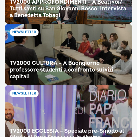
TV2000 APPROFONDIMENTI – A Beati voi/
Tutti santi su San Giovanni Bosco. Intervista
a Benedetta Tobagi
NEWSLETTER
TV2000 CULTURA – A Buongiorno
professore studenti a confronto sui vizi
capitali
NEWSLETTER
TV2000 ECCLESIA – Speciale pre-Sinodo al