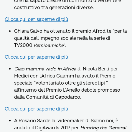
che ha saputo creare un confronto divertente e
costruttivo tra generazioni diverse.
Clicca qui per saperne di più
Chiara Salvo ha ottenuto il premio Afrodite “per la
qualità dell’impegno sociale nella la serie di
TV2000
Kemioamiche
”.
Clicca qui per saperne di più
Ciao mamma vado in Africa
di Nicola Berti per
Medici con l’Africa Cuamm ha avuto il Premio
speciale “Volontariato oltre gli stereotipi ”
all’interno del Premio L’Anello debole promosso
dalla Comunità di Capodarco.
Clicca qui per saperne di più
A Rosario Sardella, videomaker di Siamo noi, è
andato il DigAwards 2017 per
Hunting the General
.