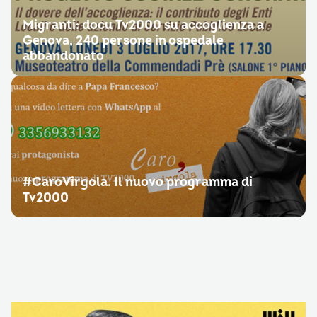
Migranti: docu Tv2000 su accoglienza a
Genova, 240 persone in ospedale
abbandonato
#CaroVirgola. Il nuovo programma di
Tv2000