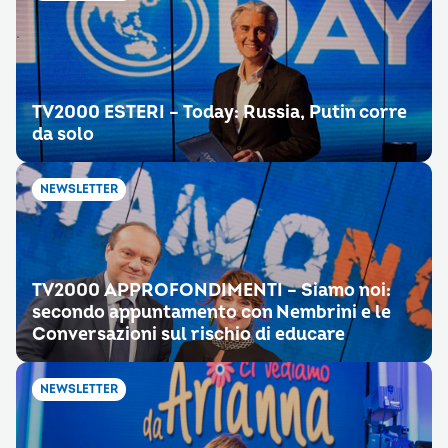
TV2000 ESTERI – Today: Russia, Putin corre
da solo
NEWSLETTER
TV2000 APPROFONDIMENTI – Siamo noi:
secondo appuntamento con Nembrini e le
Conversazioni sul rischio di educare
NEWSLETTER