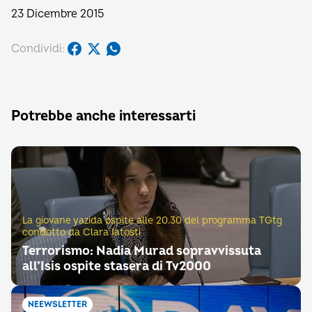
23 Dicembre 2015
Condividi:
Potrebbe anche interessarti
La giovane yazida ospite alle 20.30 del programma TGtg
condotto da Clara Iatosti
Terrorismo: Nadia Murad sopravvissuta
all’Isis ospite stasera di Tv2000
NEEWSLETTER