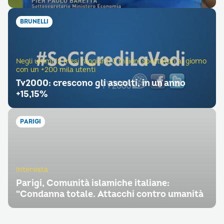
BRUNELLI
Negli ultimi 12 mesi raggiunti 3 milioni spettatori al giorno
con un +200 mila utenti
Tv2000: crescono gli ascolti, in un anno
+15,15%
PARIGI
Intervista
Parigi, Comunità islamiche italiane:
“Condanna totale. Attacchi contro umanità