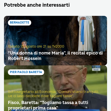
Potrebbe anche interessarti
BERNADETTE
Sabato 15 agosto ore 21 su Tv2000
“Una donna di nome Maria”, il recital epico di
Robert Hossein
PIER PAOLO BARETTA
Sottosegretario all’Economia: “Comuni stiano tranquilli.
Ue ci lasci decidere dove tagliare tasse”.
Fisco, Baretta: “Togliamo tassa a tutti
proprietari prima casa”