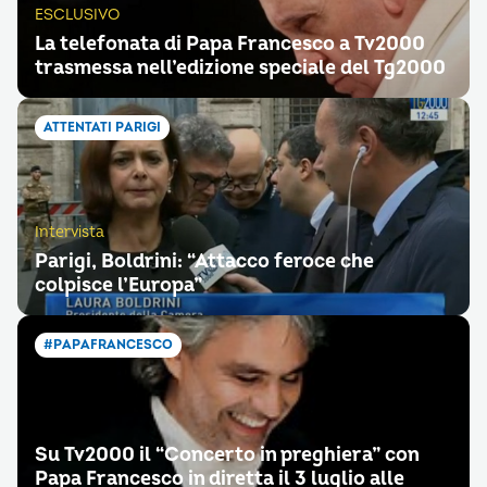
ESCLUSIVO
La telefonata di Papa Francesco a Tv2000
trasmessa nell’edizione speciale del Tg2000
ATTENTATI PARIGI
Intervista
Parigi, Boldrini: “Attacco feroce che
colpisce l’Europa”
#PAPAFRANCESCO
Su Tv2000 il “Concerto in preghiera” con
Papa Francesco in diretta il 3 luglio alle