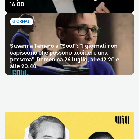
16.00
GIORNALI
Susanna Tamaro a “Soul”: “I giornali non
capiscono che possono uccidere una
persona”. Domenica 26 luglio, alle 12.20 e
alle 20.40