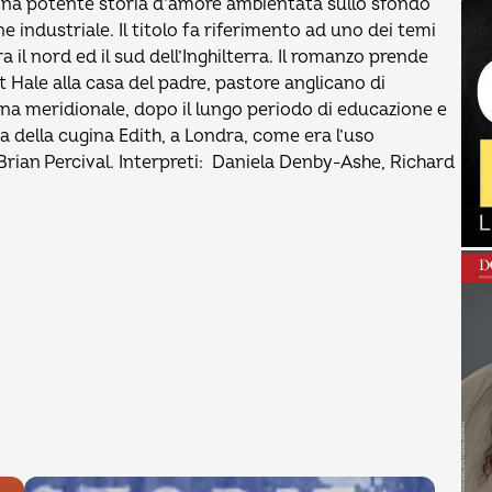
. Una potente storia d’amore ambientata sullo sfondo
e industriale. Il titolo fa riferimento ad uno dei temi
ra il nord ed il sud dell’Inghilterra. Il romanzo prende
 Hale alla casa del padre, pastore anglicano di
na meridionale, dopo il lungo periodo di educazione e
a della cugina Edith, a Londra, come era l’uso
 Brian Percival. Interpreti: Daniela Denby-Ashe, Richard