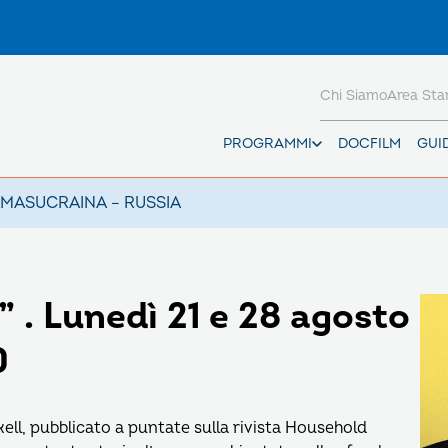
Chi Siamo
Area St
PROGRAMMI
DOCFILM
GUI
AMAS
UCRAINA – RUSSIA
” . Lunedì 21 e 28 agosto
0
ll, pubblicato a puntate sulla rivista Household