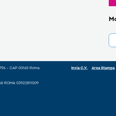
M
a 796 – CAP 00165 Roma
Invia C.V.
Area Stampa
se di ROMA 03922811009