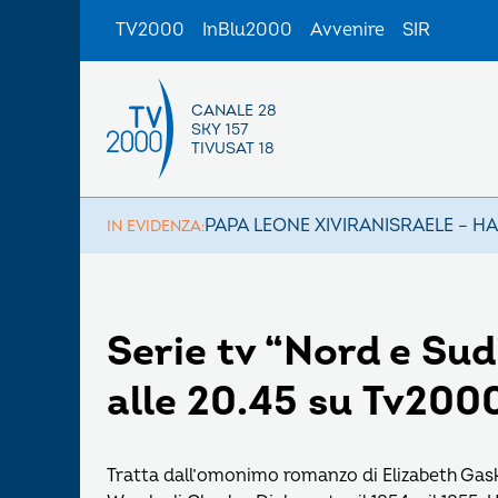
TV2000
InBlu2000
Avvenire
SIR
CANALE 28
SKY 157
TIVUSAT 18
PAPA LEONE XIV
IRAN
ISRAELE – H
IN EVIDENZA:
Serie tv “Nord e Sud
alle 20.45 su Tv200
Tratta dall’omonimo romanzo di Elizabeth Gaske