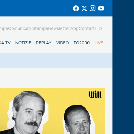
ampa
Comunicati Stampa
Newsletter
App
Contatti
DA TV
NOTIZIE
REPLAY
VIDEO
TG2000
LIVE