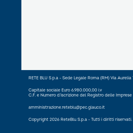
RETE BLU S.p.a - Sede Legale Roma (RM) Via Aureli
Capitale sociale Euro 6.980.000,00 i.v
C.F. e Numero d’iscrizione del Registro delle Impre
amministrazione.reteblu@pec.glauco.it
Copyright 2026 ReteBlu S.p.a - Tutti i diritti riservati.