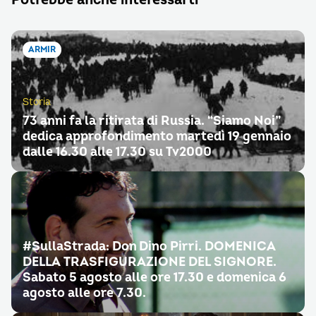
ARMIR
Storia
73 anni fa la ritirata di Russia. “Siamo Noi”
dedica approfondimento martedì 19 gennaio
dalle 16.30 alle 17.30 su Tv2000
#SullaStrada: Don Dino Pirri. DOMENICA
DELLA TRASFIGURAZIONE DEL SIGNORE.
Sabato 5 agosto alle ore 17.30 e domenica 6
agosto alle ore 7.30.