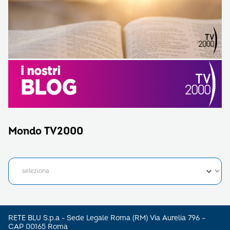
Mondo TV2000
RETE BLU S.p.a - Sede Legale Roma (RM) Via Aurelia 796 –
CAP 00165 Roma