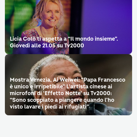
Licia Colò ti aspetta a “Il mondo insieme”.
Giovedì alle 21.05 su Tv2000
Mostra Venezia, Ai Weiwei: “Papa Francesco
è unico e irripetibile” L’artista cinese ai
microfoni di ‘Effetto Notte’ su Tv2000:
“Sono scoppiato a piangere quando l’ho
visto lavare i piedi ai rifugiati”