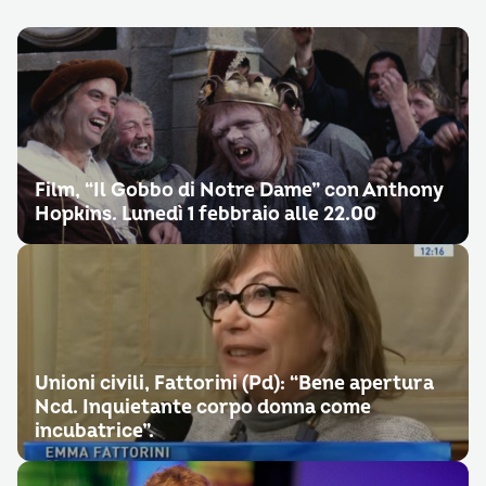
Film, “Il Gobbo di Notre Dame” con Anthony
Hopkins. Lunedì 1 febbraio alle 22.00
Unioni civili, Fattorini (Pd): “Bene apertura
Ncd. Inquietante corpo donna come
incubatrice”.